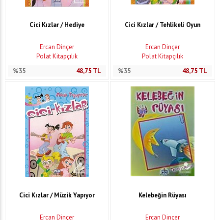
Cici Kızlar / Hediye
Cici Kızlar / Tehlikeli Oyun
Ercan Dinçer
Ercan Dinçer
Polat Kitapçılık
Polat Kitapçılık
%35
48,75
TL
%35
48,75
TL
Cici Kızlar / Müzik Yapıyor
Kelebeğin Rüyası
Ercan Dinçer
Ercan Dinçer