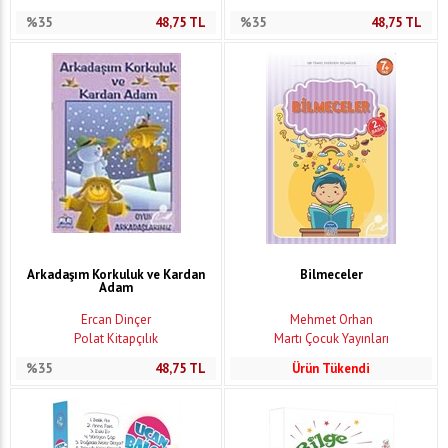
%35
48,75
TL
%35
48,75
TL
Arkadaşım Korkuluk ve Kardan
Bilmeceler
Adam
Ercan Dinçer
Mehmet Orhan
Polat Kitapçılık
Martı Çocuk Yayınları
%35
48,75
TL
Ürün Tükendi