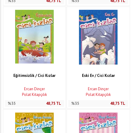
%35
48,75
TL
%35
48,75
TL
Eğitimsizlik / Cici Kızlar
Eski Ev / Cici Kızlar
Ercan Dinçer
Ercan Dinçer
Polat Kitapçılık
Polat Kitapçılık
%35
48,75
TL
%35
48,75
TL