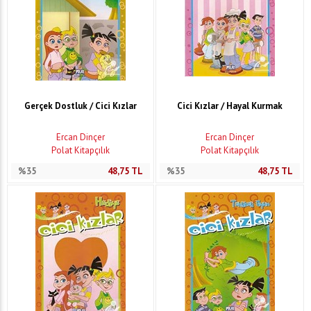
Gerçek Dostluk / Cici Kızlar
Cici Kızlar / Hayal Kurmak
Ercan Dinçer
Ercan Dinçer
Polat Kitapçılık
Polat Kitapçılık
%35
48,75
TL
%35
48,75
TL