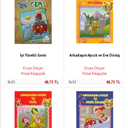
İyi Yürekli Gemi
Arkadaşım Ayıcık ve Eve Dönüş
Ercan Dinçer
Ercan Dinçer
Polat Kitapçılık
Polat Kitapçılık
%35
48,75
TL
%35
48,75
TL