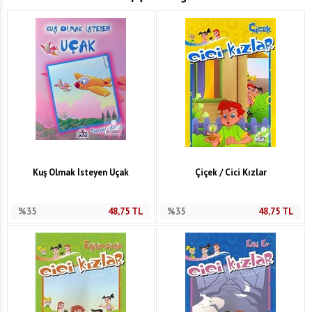
Kuş Olmak İsteyen Uçak
Çiçek / Cici Kızlar
%35
48,75
TL
%35
48,75
TL