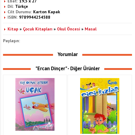
Ebat:
19,5 x 27
Dil:
Türkçe
Cilt Durumu:
Karton Kapak
ISBN:
9789944254588
Kitap
»
Çocuk Kitapları
»
Okul Öncesi
»
Masal
Paylaşın:
Yorumlar
"Ercan Dinçer" - Diğer Ürünler