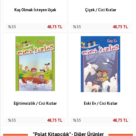
Kuş Olmak İsteyen Uçak
Çiçek / Cici Kızlar
%35
48,75
TL
%35
48,75
TL
Eğitimsizlik / Cici Kızlar
Eski Ev / Cici Kızlar
%35
48,75
TL
%35
48,75
TL
"Polat Kitapçılık" - Diğer Ürünler