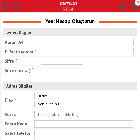
0
Yeni Hesap Oluşturun
Genel Bilgiler
Kurum Adı
*
E-Posta Adresi
*
Şifre
*
Şifre (Tekrar)
*
Adres Bilgileri
Ülke
*
Adres
*
Posta Kodu
Sabit Telefon