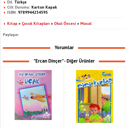
Dil:
Türkçe
Cilt Durumu:
Karton Kapak
ISBN:
9789944254595
Kitap
»
Çocuk Kitapları
»
Okul Öncesi
»
Masal
Paylaşın:
Yorumlar
"Ercan Dinçer" - Diğer Ürünler