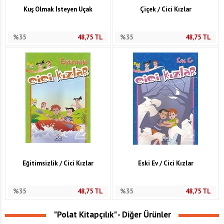
Kuş Olmak İsteyen Uçak
Çiçek / Cici Kızlar
%35
48,75
TL
%35
48,75
TL
Eğitimsizlik / Cici Kızlar
Eski Ev / Cici Kızlar
%35
48,75
TL
%35
48,75
TL
"Polat Kitapçılık" - Diğer Ürünler