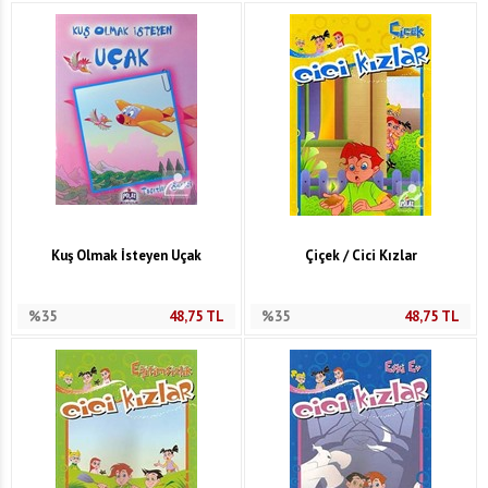
Kuş Olmak İsteyen Uçak
Çiçek / Cici Kızlar
%35
48,75
TL
%35
48,75
TL