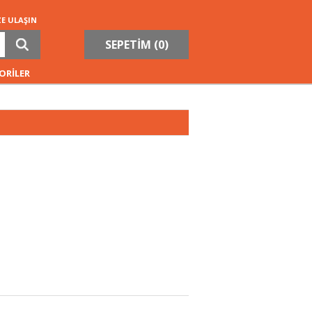
ZE ULAŞIN
SEPETİM (
0
)
ORİLER