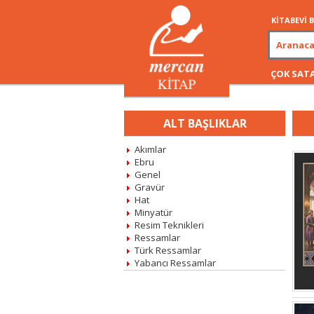
KİTABEVİ
ÇOK SAT
ALT BAŞLIKLAR
Akımlar
Ebru
Genel
Gravür
Hat
Minyatür
Resim Teknikleri
Ressamlar
Türk Ressamlar
Yabancı Ressamlar