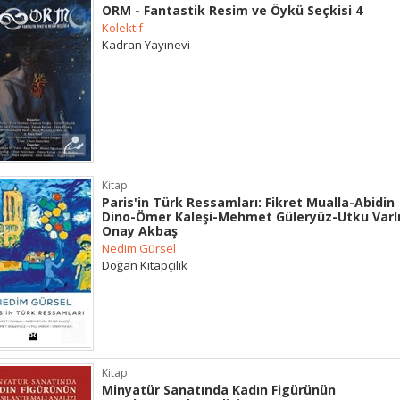
ORM - Fantastik Resim ve Öykü Seçkisi 4
Kolektif
Kadran Yayınevi
Kitap
Paris'in Türk Ressamları: Fikret Mualla-Abidin
Dino-Ömer Kaleşi-Mehmet Güleryüz-Utku Varl
Onay Akbaş
Nedim Gürsel
Doğan Kitapçılık
Kitap
Minyatür Sanatında Kadın Figürünün