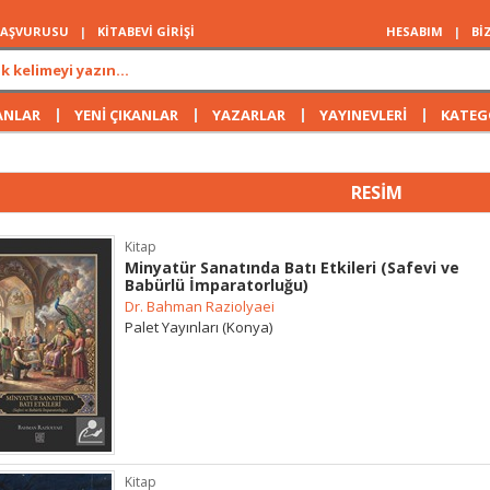
 BAŞVURUSU
|
KİTABEVİ GİRİŞİ
HESABIM
|
Bİ
|
|
|
|
ANLAR
YENİ ÇIKANLAR
YAZARLAR
YAYINEVLERİ
KATEG
RESİM
Kitap
Minyatür Sanatında Batı Etkileri (Safevi ve
Babürlü İmparatorluğu)
Dr. Bahman Raziolyaei
Palet Yayınları (Konya)
Kitap