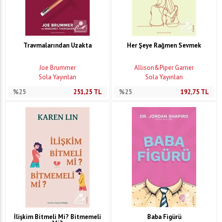
Travmalarından Uzakta
Her Şeye Rağmen Sevmek
Joe Brummer
Allison&Piper Garner
Sola Yayınları
Sola Yayınları
%25
251,25
TL
%25
192,75
TL
İlişkim Bitmeli Mi? Bitmemeli
Baba Figürü