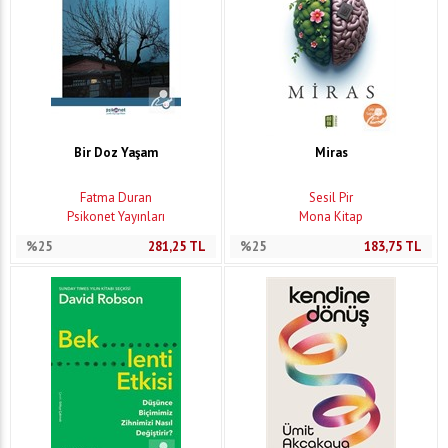
Bir Doz Yaşam
Miras
Fatma Duran
Sesil Pir
Psikonet Yayınları
Mona Kitap
%25
281,25
TL
%25
183,75
TL