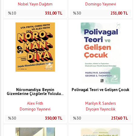
Nobel Yayın Dağıtım
Domingo Yayınevi
%10
351,00
TL
%30
231,00
TL
Nöromandiya: Beynin
Polivagal Teori ve Gelişen Çocuk
Gizemlerine Çizgilerle Yolculu...
Alex Frith
Marilyn R. Sanders
Domingo Yayınevi
Diyojen Yayıncılık
%30
350,00
TL
%30
257,60
TL