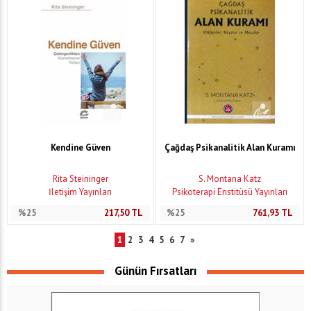
Kendine Güven
Çağdaş Psikanalitik Alan Kuramı
Rita Steininger
S. Montana Katz
İletişim Yayınları
Psikoterapi Enstitüsü Yayınları
%25
217,50
TL
%25
761,93
TL
1
2
3
4
5
6
7
»
Günün Fırsatları