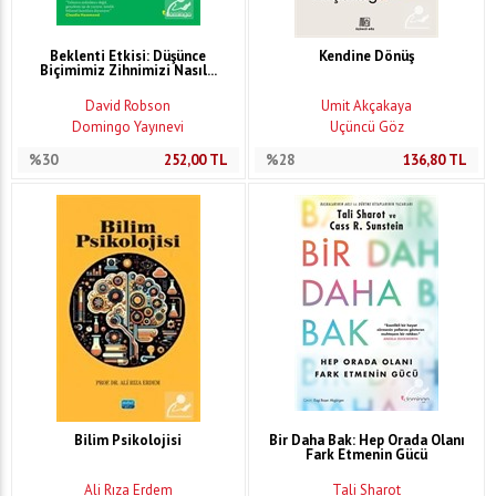
Beklenti Etkisi: Düşünce
Kendine Dönüş
Biçimimiz Zihnimizi Nasıl...
David Robson
Ümit Akçakaya
Domingo Yayınevi
Üçüncü Göz
%30
252,00
TL
%28
136,80
TL
Bilim Psikolojisi
Bir Daha Bak: Hep Orada Olanı
Fark Etmenin Gücü
Ali Rıza Erdem
Tali Sharot