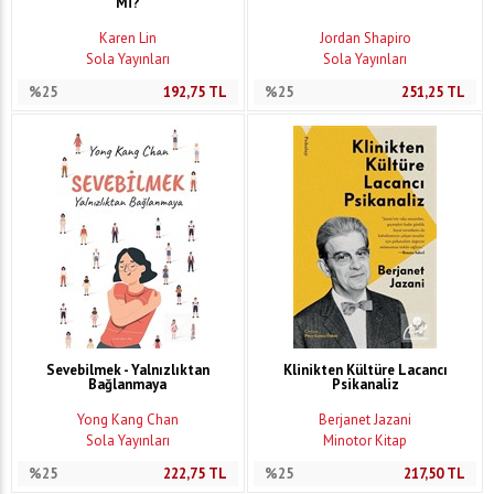
Mi?
Karen Lin
Jordan Shapiro
Sola Yayınları
Sola Yayınları
%25
192,75
TL
%25
251,25
TL
Sevebilmek - Yalnızlıktan
Klinikten Kültüre Lacancı
Bağlanmaya
Psikanaliz
Yong Kang Chan
Berjanet Jazani
Sola Yayınları
Minotor Kitap
%25
222,75
TL
%25
217,50
TL