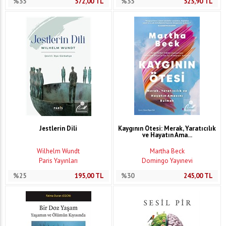
%35
572,00
TL
%35
523,90
TL
Jestlerin Dili
Kaygının Ötesi: Merak, Yaratıcılık
ve Hayatın Ama...
Wilhelm Wundt
Martha Beck
Paris Yayınları
Domingo Yayınevi
%25
195,00
TL
%30
245,00
TL