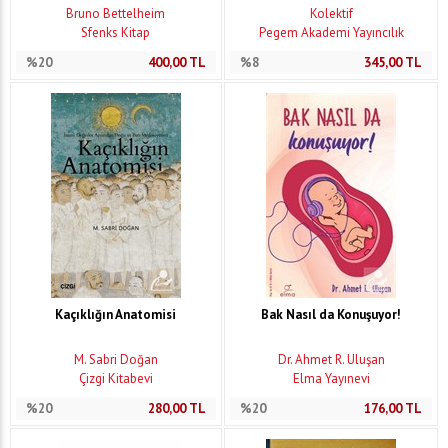
Bruno Bettelheim
Kolektif
Sfenks Kitap
Pegem Akademi Yayıncılık
%20
400,00
TL
%8
345,00
TL
Kaçıklığın Anatomisi
Bak Nasıl da Konuşuyor!
M. Sabri Doğan
Dr. Ahmet R. Uluşan
Çizgi Kitabevi
Elma Yayınevi
%20
280,00
TL
%20
176,00
TL