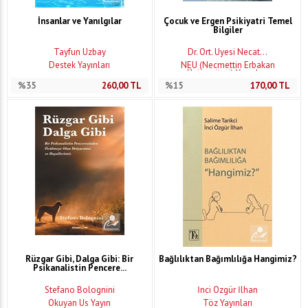
İnsanlar ve Yanılgılar
Çocuk ve Ergen Psikiyatri Temel
Bilgiler
Tayfun Uzbay
Dr. Ört. Üyesi Necat...
Destek Yayınları
NEÜ (Necmettin Erbakan
Üniversitesi) Yayınları
%35
260,00
TL
%15
170,00
TL
Rüzgar Gibi, Dalga Gibi: Bir
Bağlılıktan Bağımlılığa Hangimiz?
Psikanalistin Pencere...
Stefano Bolognini
İnci Özgür İlhan
Okuyan Us Yayın
Töz Yayınları