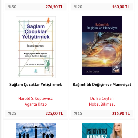
%30
276,50
TL
%20
160,00
TL
Sağlam Çocuklar Yetiştirmek
Bağımlılık Değişim ve Maneviyat
Harold S. Koplewicz
Dr. İsa Ceylan
Aganta Kitap
Nobel Bilimsel
%25
225,00
TL
%15
215,90
TL