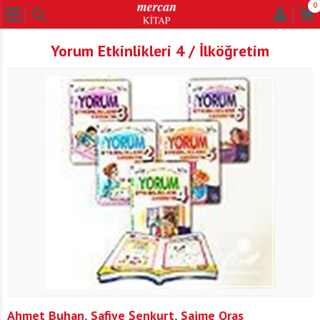
0
Yorum Etkinlikleri 4 / İlköğretim
Ahmet Buhan
,
Safiye Şenkurt
,
Saime Oras