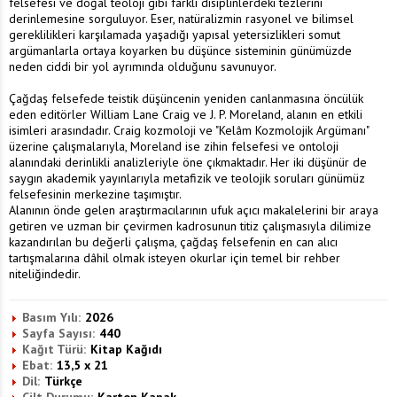
felsefesi ve doğal teoloji gibi farklı disiplinlerdeki tezlerini
derinlemesine sorguluyor. Eser, natüralizmin rasyonel ve bilimsel
gereklilikleri karşılamada yaşadığı yapısal yetersizlikleri somut
argümanlarla ortaya koyarken bu düşünce sisteminin günümüzde
neden ciddi bir yol ayrımında olduğunu savunuyor.
Çağdaş felsefede teistik düşüncenin yeniden canlanmasına öncülük
eden editörler William Lane Craig ve J. P. Moreland, alanın en etkili
isimleri arasındadır. Craig kozmoloji ve "Kelâm Kozmolojik Argümanı"
üzerine çalışmalarıyla, Moreland ise zihin felsefesi ve ontoloji
alanındaki derinlikli analizleriyle öne çıkmaktadır. Her iki düşünür de
saygın akademik yayınlarıyla metafizik ve teolojik soruları günümüz
felsefesinin merkezine taşımıştır.
Alanının önde gelen araştırmacılarının ufuk açıcı makalelerini bir araya
getiren ve uzman bir çevirmen kadrosunun titiz çalışmasıyla dilimize
kazandırılan bu değerli çalışma, çağdaş felsefenin en can alıcı
tartışmalarına dâhil olmak isteyen okurlar için temel bir rehber
niteliğindedir.
Basım Yılı:
2026
Sayfa Sayısı:
440
Kağıt Türü:
Kitap Kağıdı
Ebat:
13,5 x 21
Dil:
Türkçe