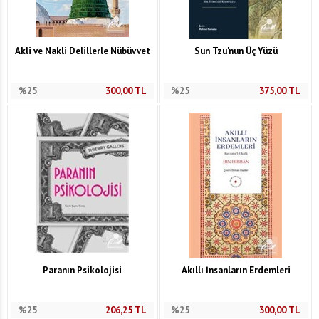
Akli ve Nakli Delillerle Nübüvvet
Sun Tzu'nun Üç Yüzü
%25
300,00
TL
%25
375,00
TL
Paranın Psikolojisi
Akıllı İnsanların Erdemleri
%25
206,25
TL
%25
300,00
TL