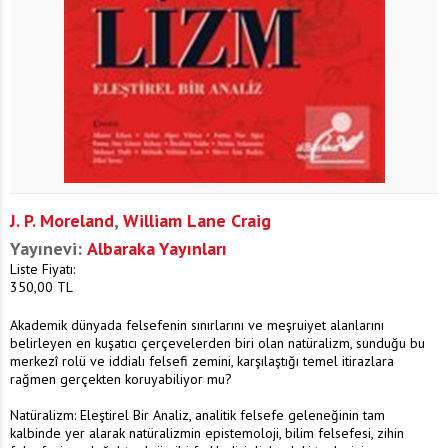
J. P. Moreland
,
William Lane Craig
Yayınevi:
Albaraka Yayınları
Liste Fiyatı:
350,00
TL
Akademik dünyada felsefenin sınırlarını ve meşruiyet alanlarını
belirleyen en kuşatıcı çerçevelerden biri olan natüralizm, sunduğu bu
merkezî rolü ve iddialı felsefi zemini, karşılaştığı temel itirazlara
rağmen gerçekten koruyabiliyor mu?
Natüralizm: Eleştirel Bir Analiz, analitik felsefe geleneğinin tam
kalbinde yer alarak natüralizmin epistemoloji, bilim felsefesi, zihin