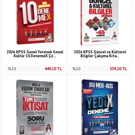
2026 KPSS Genel Yetenek Genel
2026 KPSS Güncel ve Kültürel
Kültür 10 DenemeX Çö...
Bilgiler Çalışma Kita...
%10
449,10
TL
%10
359,10
TL