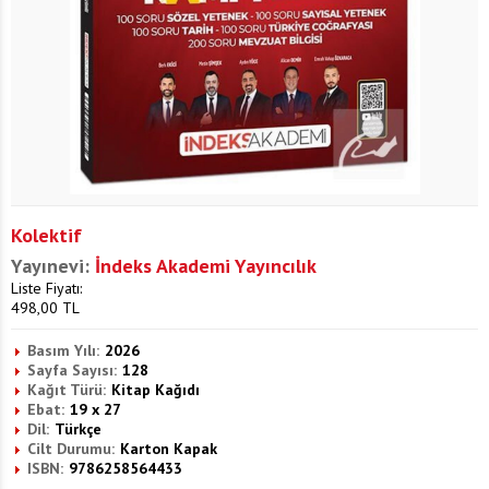
Kolektif
Yayınevi:
İndeks Akademi Yayıncılık
Liste Fiyatı:
498,00
TL
Basım Yılı:
2026
Sayfa Sayısı:
128
Kağıt Türü:
Kitap Kağıdı
Ebat:
19 x 27
Dil:
Türkçe
Cilt Durumu:
Karton Kapak
ISBN:
9786258564433