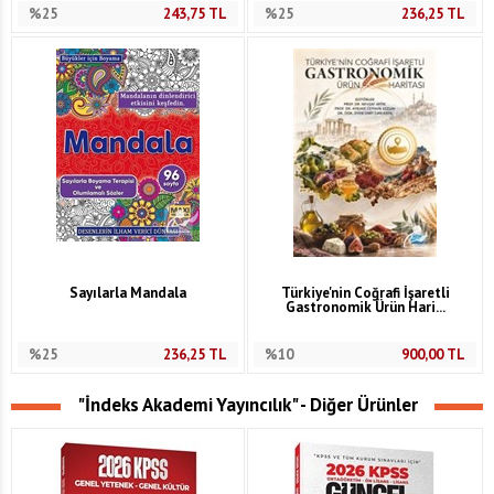
%25
243,75
TL
%25
236,25
TL
Sayılarla Mandala
Türkiye'nin Coğrafi İşaretli
Gastronomik Ürün Hari...
%25
236,25
TL
%10
900,00
TL
"İndeks Akademi Yayıncılık" - Diğer Ürünler