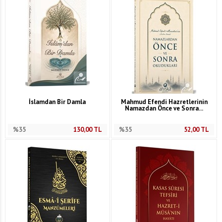
İslamdan Bir Damla
Mahmud Efendi Hazretlerinin
Namazdan Önce ve Sonra...
%35
130,00
TL
%35
52,00
TL