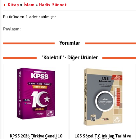
Kitap
»
İslam
»
Hadis-Sünnet
Bu üründen 1 adet satılmıştır.
Paylaşın:
Yorumlar
"Kolektif" - Diğer Ürünler
KPSS 2026 Türkiye Geneli 10
LGS Sözel T.C. İnkılap Tarihi ve