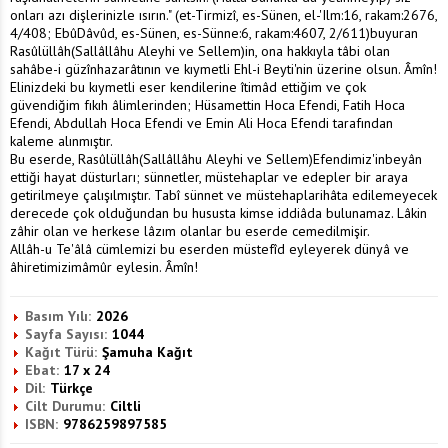
onları azı dişlerinizle ısırın." (et-Tirmizî, es-Sünen, el-'Ilm:16, rakam:2676,
4/408; EbûDâvûd, es-Sünen, es-Sünne:6, rakam:4607, 2/611)buyuran
Rasûlüllâh(Sallâllâhu Aleyhi ve Sellem)in, ona hakkıyla tâbi olan
sahâbe-i güzînhazarâtının ve kıymetli Ehl-i Beyti'nin üzerine olsun. Âmîn!
Elinizdeki bu kıymetli eser kendilerine îtimâd ettiğim ve çok
güvendiğim fıkıh âlimlerinden; Hüsamettin Hoca Efendi, Fatih Hoca
Efendi, Abdullah Hoca Efendi ve Emin Ali Hoca Efendi tarafından
kaleme alınmıştır.
Bu eserde, Rasûlüllâh(Sallâllâhu Aleyhi ve Sellem)Efendimiz'inbeyân
ettiği hayat düsturları; sünnetler, müstehaplar ve edepler bir araya
getirilmeye çalışılmıştır. Tabî sünnet ve müstehaplarihâta edilemeyecek
derecede çok olduğundan bu hususta kimse iddiâda bulunamaz. Lâkin
zâhir olan ve herkese lâzım olanlar bu eserde cemedilmişir.
Allâh-u Te'âlâ cümlemizi bu eserden müstefîd eyleyerek dünyâ ve
âhiretimizimâmûr eylesin. Âmîn!
Basım Yılı:
2026
Sayfa Sayısı:
1044
Kağıt Türü:
Şamuha Kağıt
Ebat:
17 x 24
Dil:
Türkçe
Cilt Durumu:
Ciltli
ISBN:
9786259897585