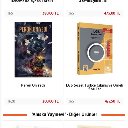
Deneme Kolaydan Zora H...
Atatürkçülük - Di...
%5
380,00
TL
%5
475,00
TL
Peron On Yedi
LGS Sözel Türkçe Çıkmış ve Örnek
Sorular
%20
200,00
TL
%5
427,50
TL
"Ahıska Yayınevi" - Diğer Ürünler