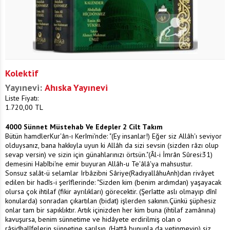
Kolektif
Yayınevi:
Ahıska Yayınevi
Liste Fiyatı:
1.720,00
TL
4000 Sünnet Müstehab Ve Edepler 2 Cilt Takım
Bütün hamdlerKur'ân-ı Kerîmi'nde: "(Ey insanlar!) Eğer siz Allâh'ı seviyor
olduysanız, bana hakkıyla uyun ki Allâh da sizi sevsin (sizden râzı olup
sevap versin) ve sizin için günahlarınızı örtsün."(Âl-i İmrân Sûresi:31)
demesini Habîbi'ne emir buyuran Allâh-u Te'âlâ'ya mahsustur.
Sonsuz salât-ü selamlar Irbâzibni Sâriye(RadıyallâhuAnh)dan rivâyet
edilen bir hadîs-i şerîflerinde: "Sizden kim (benim ardımdan) yaşayacak
olursa çok ihtilaf (fikir ayrılıkları) görecektir. (Şerîatte aslı olmayıp dînî
konularda) sonradan çıkartılan (bidat) işlerden sakının.Çünkü şüphesiz
onlar tam bir sapıklıktır. Artık içinizden her kim buna (ihtilaf zamânına)
kavuşursa, benim sünnetime ve hidâyete erdirilmiş olan o
râşidhalîfelerin sünnetine sarılsın. (Hattâ bununla da yetinmeyip) siz