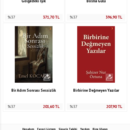
Gölgedeki Işık
Bosna Gülü
%37
371,70
TL
%37
396,90
TL
Bir Adım Sonrası Sessizlik
Birbirine Değmeyen Yazılar
%37
201,60
TL
%37
207,90
TL
Hesabım
Favori Listem
Sipariş Takibi
Yardım
Bize Ulaşın