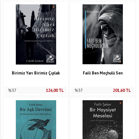
Birimiz Yarı Birimiz Çıplak
Faili Ben Meçhulü Sen
%37
126,00
TL
%37
201,60
TL