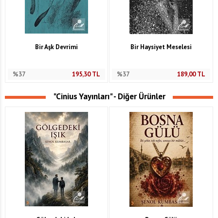
Bir Aşk Devrimi
Bir Haysiyet Meselesi
%37
195,30
TL
%37
189,00
TL
"Cinius Yayınları" - Diğer Ürünler