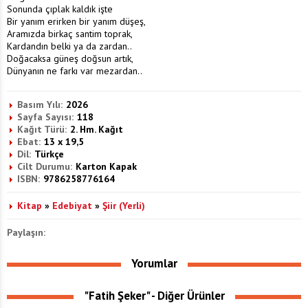
Sonunda çıplak kaldık işte
Bir yanım erirken bir yanım düşeş,
Aramızda birkaç santim toprak,
Kardandın belki ya da zardan..
Doğacaksa güneş doğsun artık,
Dünyanın ne farkı var mezardan..
Basım Yılı:
2026
Sayfa Sayısı:
118
Kağıt Türü:
2. Hm. Kağıt
Ebat:
13 x 19,5
Dil:
Türkçe
Cilt Durumu:
Karton Kapak
ISBN:
9786258776164
Kitap
»
Edebiyat
»
Şiir (Yerli)
Paylaşın:
Yorumlar
"Fatih Şeker" - Diğer Ürünler