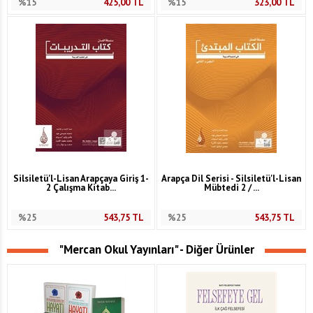
%15
425,00
TL
%15
323,00
TL
Silsiletü'l-Lisan Arapçaya Giriş 1-
Arapça Dil Serisi - Silsiletü'l-Lisan
2 Çalışma Kitab...
Mübtedi 2 / ...
%25
543,75
TL
%25
543,75
TL
"Mercan Okul Yayınları" - Diğer Ürünler