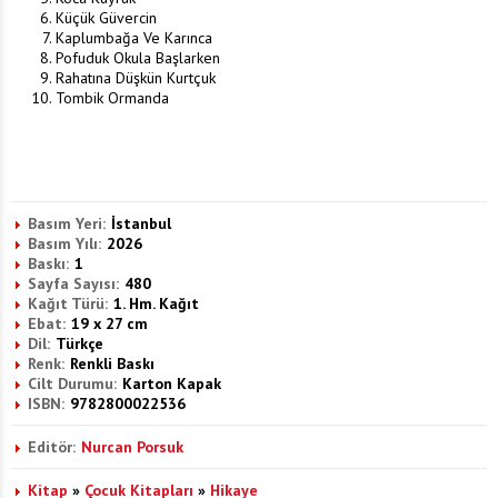
Küçük Güvercin
Kaplumbağa Ve Karınca
Pofuduk Okula Başlarken
Rahatına Düşkün Kurtçuk
Tombik Ormanda
Basım Yeri:
İstanbul
Basım Yılı:
2026
Baskı:
1
Sayfa Sayısı:
480
Kağıt Türü:
1. Hm. Kağıt
Ebat:
19 x 27 cm
Dil:
Türkçe
Renk:
Renkli Baskı
Cilt Durumu:
Karton Kapak
ISBN:
9782800022536
Editör:
Nurcan Porsuk
Kitap
»
Çocuk Kitapları
»
Hikaye