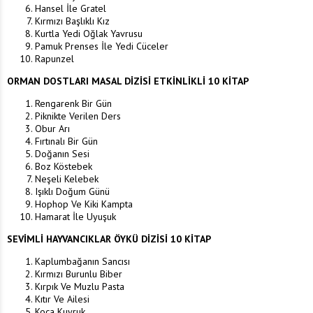
Hansel İle Gratel
Kırmızı Başlıklı Kız
Kurtla Yedi Oğlak Yavrusu
Pamuk Prenses İle Yedi Cüceler
Rapunzel
ORMAN DOSTLARI MASAL DİZİSİ ETKİNLİKLİ
10 KİTAP
Rengarenk Bir Gün
Piknikte Verilen Ders
Obur Arı
Fırtınalı Bir Gün
Doğanın Sesi
Boz Köstebek
Neşeli Kelebek
Işıklı Doğum Günü
Hophop Ve Kiki Kampta
Hamarat İle Uyuşuk
SEVİMLİ HAYVANCIKLAR ÖYKÜ DİZİSİ
10 KİTAP
Kaplumbağanın Sancısı
Kırmızı Burunlu Biber
Kırpık Ve Muzlu Pasta
Kıtır Ve Ailesi
Koca Kuyruk