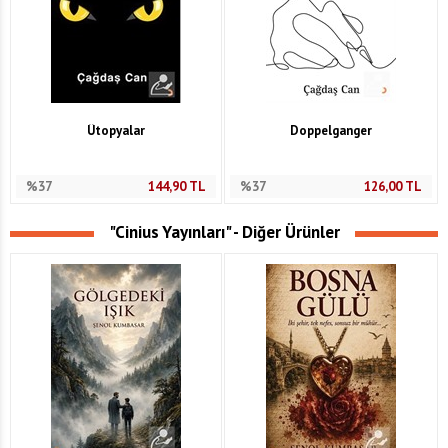
Ütopyalar
Doppelganger
%37
144,90
TL
%37
126,00
TL
"Cinius Yayınları" - Diğer Ürünler