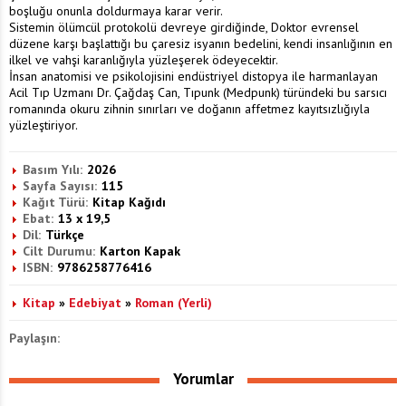
boşluğu onunla doldurmaya karar verir.
Sistemin ölümcül protokolü devreye girdiğinde, Doktor evrensel
düzene karşı başlattığı bu çaresiz isyanın bedelini, kendi insanlığının en
ilkel ve vahşi karanlığıyla yüzleşerek ödeyecektir.
İnsan anatomisi ve psikolojisini endüstriyel distopya ile harmanlayan
Acil Tıp Uzmanı Dr. Çağdaş Can, Tıpunk (Medpunk) türündeki bu sarsıcı
romanında okuru zihnin sınırları ve doğanın affetmez kayıtsızlığıyla
yüzleştiriyor.
Basım Yılı:
2026
Sayfa Sayısı:
115
Kağıt Türü:
Kitap Kağıdı
Ebat:
13 x 19,5
Dil:
Türkçe
Cilt Durumu:
Karton Kapak
ISBN:
9786258776416
Kitap
»
Edebiyat
»
Roman (Yerli)
Paylaşın:
Yorumlar