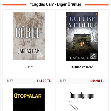
"Çağdaş Can" - Diğer Ürünler
Cüruf
Kulübe ve Dere
%37
144,90
TL
%37
144,90
TL