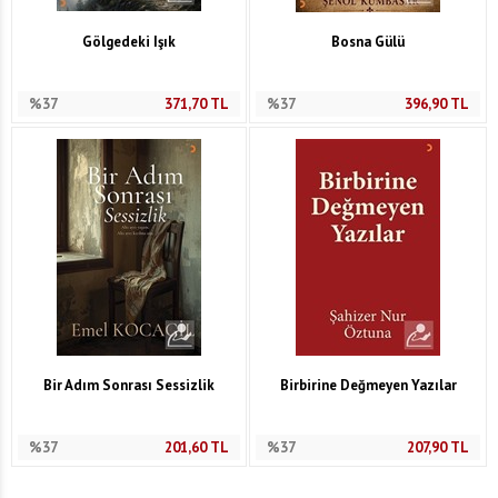
Gölgedeki Işık
Bosna Gülü
%37
371,70
TL
%37
396,90
TL
Bir Adım Sonrası Sessizlik
Birbirine Değmeyen Yazılar
%37
201,60
TL
%37
207,90
TL