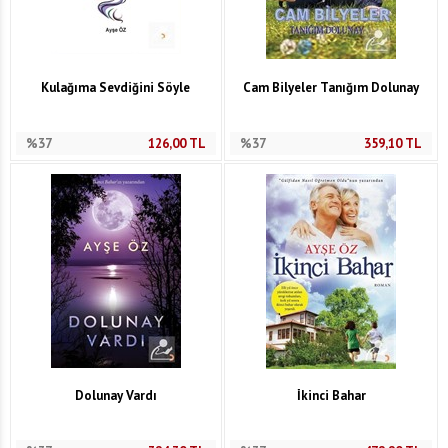
Kulağıma Sevdiğini Söyle
Cam Bilyeler Tanığım Dolunay
%37
126,00
TL
%37
359,10
TL
Dolunay Vardı
İkinci Bahar