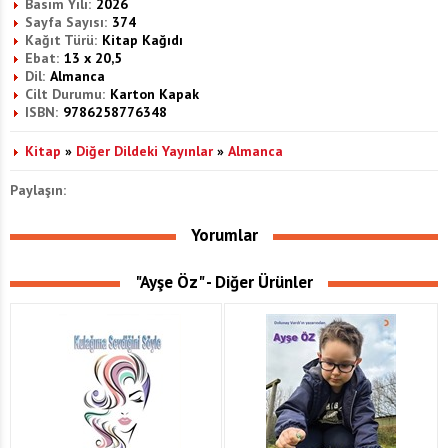
Basım Yılı:
2026
Sayfa Sayısı:
374
Kağıt Türü:
Kitap Kağıdı
Ebat:
13 x 20,5
Dil:
Almanca
Cilt Durumu:
Karton Kapak
ISBN:
9786258776348
Kitap
»
Diğer Dildeki Yayınlar
»
Almanca
Paylaşın:
Yorumlar
"Ayşe Öz" - Diğer Ürünler