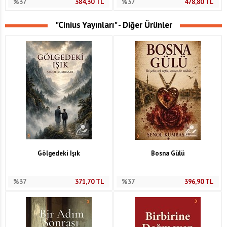
%37
384,30
TL
%37
478,80
TL
"Cinius Yayınları" - Diğer Ürünler
Gölgedeki Işık
Bosna Gülü
%37
371,70
TL
%37
396,90
TL