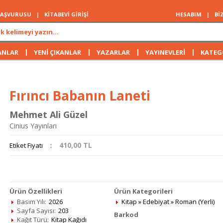
 BAŞVURUSU
|
KİTABEVİ GİRİŞİ
HESABIM
|
Bİ
|
|
|
|
ANLAR
YENİ ÇIKANLAR
YAZARLAR
YAYINEVLERİ
KATEG
Fırıncı Babanın Laneti
Mehmet Ali Güzel
Cinius Yayınları
410,00
TL
Etiket Fiyatı
:
Ürün Özellikleri
Ürün Kategorileri
Basım Yılı:
2026
Kitap
»
Edebiyat
»
Roman (Yerli)
Sayfa Sayısı:
203
Barkod
Kağıt Türü:
Kitap Kağıdı