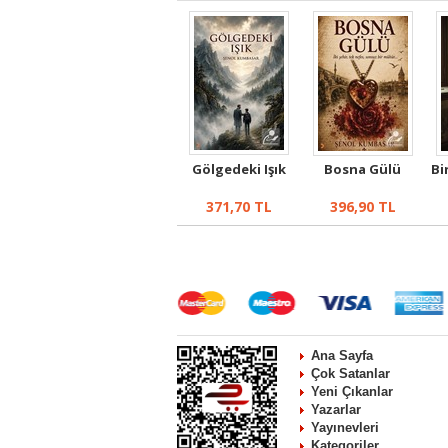
Gölgedeki Işık
Bosna Gülü
Bi
371,70
TL
396,90
TL
Ana Sayfa
Çok Satanlar
Yeni Çıkanlar
Yazarlar
Yayınevleri
Kategoriler