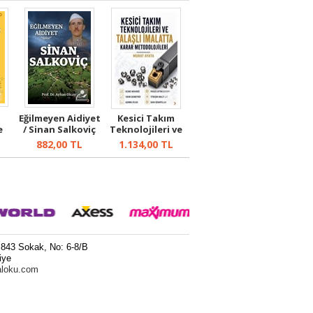
Eğilmeyen Aidiyet
Kesici Takım
e
/ Sinan Salkoviç
Teknolojileri ve
li
Talaşlı İm...
882,00
TL
1.134,00
TL
 843 Sokak, No: 6-8/B
iye
aloku.com