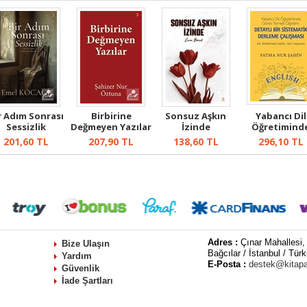
r Adım Sonrası
Birbirine
Sonsuz Aşkın
Yabancı Dil
Sessizlik
Değmeyen Yazılar
İzinde
Öğretimind
Görev Temel
201,60
TL
207,90
TL
138,60
TL
296,10
TL
Öğ...
Adres :
Çınar Mahallesi,
Bize Ulaşın
Bağcılar / İstanbul / Türk
Yardım
E-Posta :
destek@kitap
Güvenlik
İade Şartları