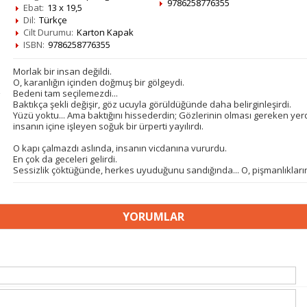
9786258776355
Ebat:
13 x 19,5
Dil:
Türkçe
Cilt Durumu:
Karton Kapak
ISBN:
9786258776355
Morlak bir insan değildi.
O, karanlığın içinden doğmuş bir gölgeydi.
Bedeni tam seçilemezdi...
Baktıkça şekli değişir, göz ucuyla görüldüğünde daha belirginleşirdi.
Yüzü yoktu... Ama baktığını hissederdin; Gözlerinin olması gereken yerd
insanın içine işleyen soğuk bir ürperti yayılırdı.
O kapı çalmazdı aslında, insanın vicdanına vururdu.
En çok da geceleri gelirdi.
Sessizlik çöktüğünde, herkes uyuduğunu sandığında... O, pişmanlıkların
YORUMLAR