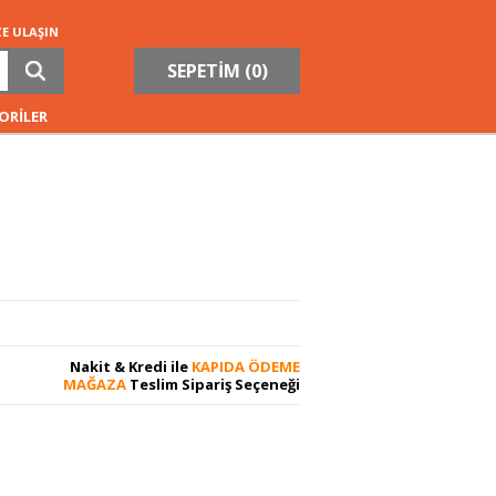
ZE ULAŞIN
SEPETİM (
0
)
ORİLER
Nakit & Kredi ile
KAPIDA ÖDEME
MAĞAZA
Teslim Sipariş Seçeneği