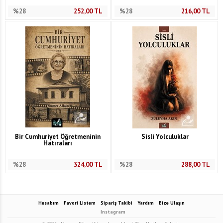
%28
252,00
TL
%28
216,00
TL
Bir Cumhuriyet Öğretmeninin
Sisli Yolculuklar
Hatıraları
%28
324,00
TL
%28
288,00
TL
Hesabım
Favori Listem
Sipariş Takibi
Yardım
Bize Ulaşın
Instagram