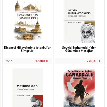
Efsanevi Hikayeleriyle İstanbul'un
Seyyid Burhaneddin'den
Simgeleri
Günümüze Mesajlar
%15
170,00
TL
220,00
TL