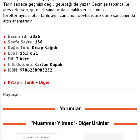
Tarih sadece geçmişi değil, geleceği de yazar. Geçmişe tabanca ile
ateş edersen, gelecek sana topla karşılık verir unutma...
İbretler aynası olan tarih, aynı zamanda devlet idare etme sanatının da
altın anahtarıdır.
Basım Yılı:
2026
Sayfa Sayısı:
138
Kağıt Türü:
Kitap Kağıdı
Ebat:
13,5 x 21
Dil:
Türkçe
Cilt Durumu:
Karton Kapak
ISBN:
9786258985252
Kitap
»
Tarih
»
Diğer
Paylaşın:
Yorumlar
"Muammer Yılmaz" - Diğer Ürünler