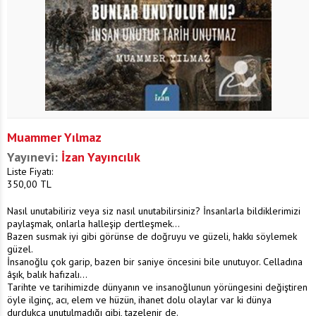
Muammer Yılmaz
Yayınevi:
İzan Yayıncılık
Liste Fiyatı:
350,00
TL
Nasıl unutabiliriz veya siz nasıl unutabilirsiniz? İnsanlarla bildiklerimizi
paylaşmak, onlarla halleşip dertleşmek...
Bazen susmak iyi gibi görünse de doğruyu ve güzeli, hakkı söylemek
güzel.
İnsanoğlu çok garip, bazen bir saniye öncesini bile unutuyor. Celladına
âşık, balık hafızalı...
Tarihte ve tarihimizde dünyanın ve insanoğlunun yörüngesini değiştiren
öyle ilginç, acı, elem ve hüzün, ihanet dolu olaylar var ki dünya
durdukça unutulmadığı gibi, tazelenir de.