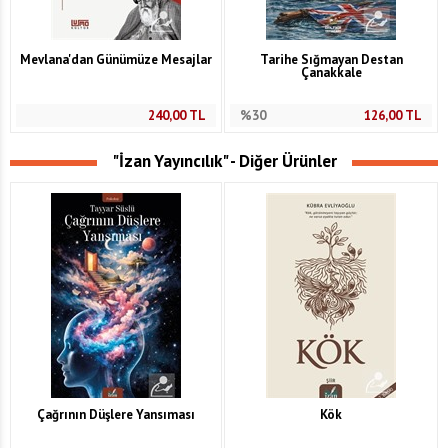
Mevlana'dan Günümüze Mesajlar
Tarihe Sığmayan Destan
Çanakkale
240,00
TL
%30
126,00
TL
"İzan Yayıncılık" - Diğer Ürünler
Çağrının Düşlere Yansıması
Kök