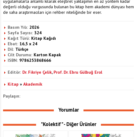
uygulamalarla anlamlı kılarak eleştirel yaklaşımın en az yöntem kadar
değerli olduğu vurgusunda bulunan bu kitap hem akademi dünyası hem
de saha araştırmacıları için rehber niteliğinde bir eser.
Basım Yılı:
2026
Sayfa Sayısı:
324
Kağıt Türü:
Kitap Kağıdı
Ebat:
16,5 x 24
Dil:
Türkçe
Cilt Durumu:
Karton Kapak
ISBN:
9786253868666
Editör:
Dr. Fikriye Çelik
,
Prof. Dr. Ebru Gülbuğ Erol
Kitap
»
Akademik
Paylaşın:
Yorumlar
"Kolektif" - Diğer Ürünler