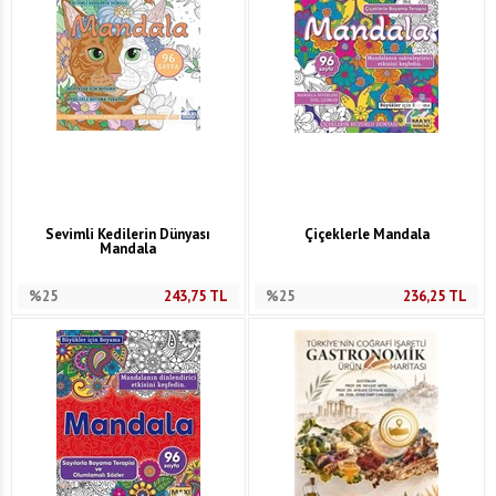
Sevimli Kedilerin Dünyası
Çiçeklerle Mandala
Mandala
%25
243,75
TL
%25
236,25
TL