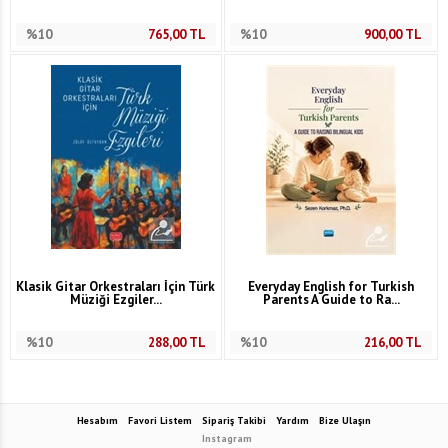
%10
765,00
TL
%10
900,00
TL
Klasik Gitar Orkestraları İçin Türk
Everyday English for Turkish
Müziği Ezgiler...
Parents A Guide to Ra...
%10
288,00
TL
%10
216,00
TL
Hesabım
Favori Listem
Sipariş Takibi
Yardım
Bize Ulaşın
Instagram