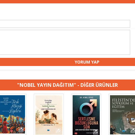
"NOBEL YAYIN DAĞITIM" - DİĞER ÜRÜNLER