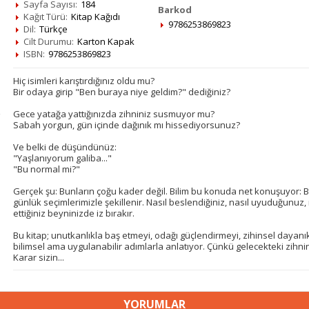
Sayfa Sayısı:
184
Barkod
Kağıt Türü:
Kitap Kağıdı
9786253869823
Dil:
Türkçe
Cilt Durumu:
Karton Kapak
ISBN:
9786253869823
Hiç isimleri karıştırdığınız oldu mu?
Bir odaya girip "Ben buraya niye geldim?" dediğiniz?
Gece yatağa yattığınızda zihniniz susmuyor mu?
Sabah yorgun, gün içinde dağınık mı hissediyorsunuz?
Ve belki de düşündünüz:
"Yaşlanıyorum galiba..."
"Bu normal mi?"
Gerçek şu: Bunların çoğu kader değil. Bilim bu konuda net konuşuyor: Beyi
günlük seçimlerimizle şekillenir. Nasıl beslendiğiniz, nasıl uyuduğunuz,
ettiğiniz beyninizde iz bırakır.
Bu kitap; unutkanlıkla baş etmeyi, odağı güçlendirmeyi, zihinsel dayanık
bilimsel ama uygulanabilir adımlarla anlatıyor. Çünkü gelecekteki zihni
Karar sizin...
YORUMLAR