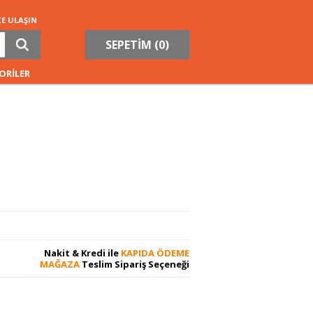
ZE ULAŞIN
SEPETİM (
0
)
ORİLER
Nakit & Kredi ile
KAPIDA ÖDEME
MAĞAZA
Teslim Sipariş Seçeneği