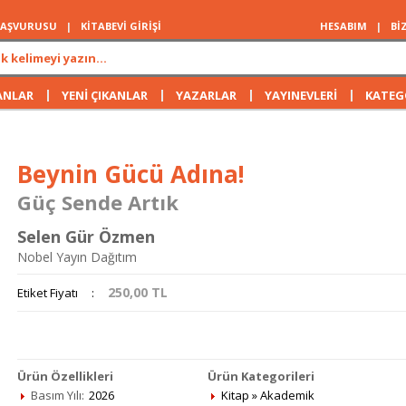
 BAŞVURUSU
|
KİTABEVİ GİRİŞİ
HESABIM
|
Bİ
|
|
|
|
ANLAR
YENİ ÇIKANLAR
YAZARLAR
YAYINEVLERİ
KATEG
Beynin Gücü Adına!
Güç Sende Artık
Selen Gür Özmen
Nobel Yayın Dağıtım
250,00
TL
Etiket Fiyatı
:
Ürün Özellikleri
Ürün Kategorileri
Basım Yılı:
2026
Kitap
»
Akademik