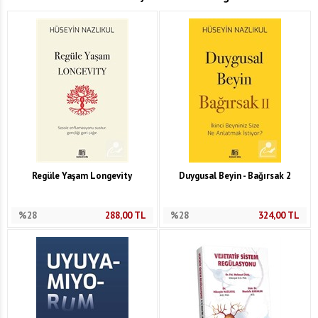
Regüle Yaşam Longevity
Duygusal Beyin - Bağırsak 2
%28
288,00
TL
%28
324,00
TL