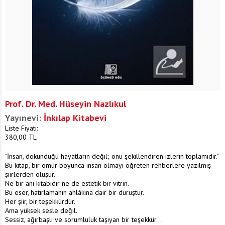
Prof. Dr. Med. Hüseyin Nazlıkul
Yayınevi:
İnkılap Kitabevi
Liste Fiyatı:
380,00
TL
"İnsan, dokunduğu hayatların değil; onu şekillendiren izlerin toplamıdır."
Bu kitap, bir ömür boyunca insan olmayı öğreten rehberlere yazılmış
şiirlerden oluşur.
Ne bir anı kitabıdır ne de estetik bir vitrin.
Bu eser, hatırlamanın ahlâkına dair bir duruştur.
Her şiir, bir teşekkürdür.
Ama yüksek sesle değil.
Sessiz, ağırbaşlı ve sorumluluk taşıyan bir teşekkür...