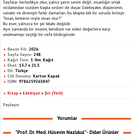
Sayfalar ilerledikçe okur, yalnız şairin sesini değil; insanlığın ortak
vicdanından süzülen başka sesleri de duyar. Edebiyatın, düşüncenin,
sanatın ve direnişin farklı damarları, bu kitapta tek bir soruda birleşir:
"İnsan, kimlerin iziyle insan olur?"
Bu eser, yalnızca bir şiir kitabı değildir.
Aynı zamanda bir insanın, kendisini var eden değerlere karşı
unutmamayı seçtiği bir vefa bildirgesidir.
Basım Yılı:
2026
Sayfa Sayısı:
248
Kağıt Türü:
3. Hm. Kağıt
Ebat:
13,7 x 21,5
Dil:
Türkçe
Cilt Durumu:
Karton Kapak
ISBN:
9786259263847
Kitap
»
Edebiyat
»
Şiir (Yerli)
Paylaşın:
Yorumlar
"Prof. Dr. Med. Hüseyin Nazlıkul" - Diğer Ürünler