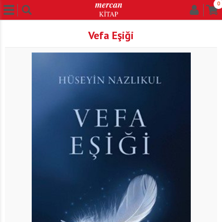
0
Vefa Eşiği