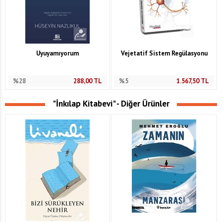
Uyuyamıyorum
Vejetatif Sistem Regülasyonu
%28
288,00
TL
%5
1.567,50
TL
"İnkılap Kitabevi" - Diğer Ürünler