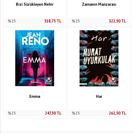
Bizi Sürükleyen Nehir
Zamanın Manzarası
%25
318,75
TL
%25
322,50
TL
Emma
Har
%25
247,50
TL
%25
262,50
TL