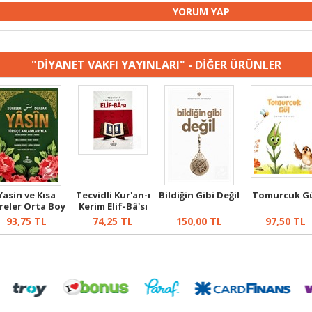
"DİYANET VAKFI YAYINLARI" - DİĞER ÜRÜNLER
Yasin ve Kısa
Tecvidli Kur'an-ı
Bildiğin Gibi Değil
Tomurcuk G
reler Orta Boy
Kerim Elif-Bâ'sı
(Yeşil)
(Kırm...
93,75
TL
74,25
TL
150,00
TL
97,50
TL