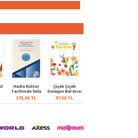
ül
Hadis Kültür
Çiçek Çiçek
Tarihinde İmla
Dolaşan Bal Arısı
Meclisleri
375,00
TL
97,50
TL