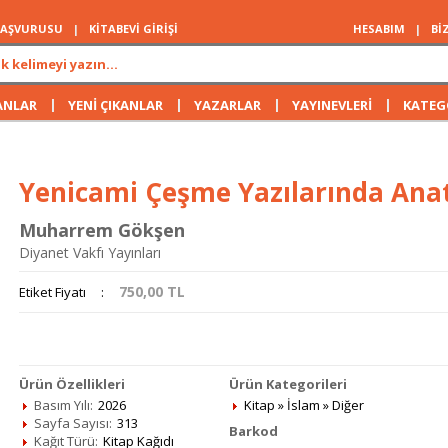
 BAŞVURUSU
|
KİTABEVİ GİRİŞİ
HESABIM
|
Bİ
|
|
|
|
ANLAR
YENİ ÇIKANLAR
YAZARLAR
YAYINEVLERİ
KATEG
Yenicami Çeşme Yazılarında Ana
Muharrem Gökşen
Diyanet Vakfı Yayınları
750,00
TL
Etiket Fiyatı
:
Ürün Özellikleri
Ürün Kategorileri
Basım Yılı:
2026
Kitap
»
İslam
»
Diğer
Sayfa Sayısı:
313
Barkod
Kağıt Türü:
Kitap Kağıdı