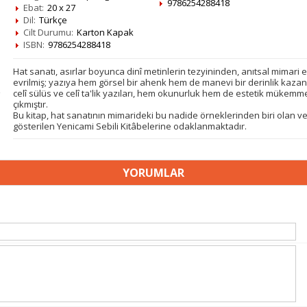
9786254288418
Ebat:
20 x 27
Dil:
Türkçe
Cilt Durumu:
Karton Kapak
ISBN:
9786254288418
Hat sanatı, asırlar boyunca dinî metinlerin tezyininden, anıtsal mimar
evrilmiş; yazıya hem görsel bir ahenk hem de manevi bir derinlik kaza
celî sülüs ve celî ta'lik yazıları, hem okunurluk hem de estetik mükemme
çıkmıştır.
Bu kitap, hat sanatının mimarideki bu nadide örneklerinden biri olan ve 
gösterilen Yenicami Sebili Kitâbelerine odaklanmaktadır.
YORUMLAR