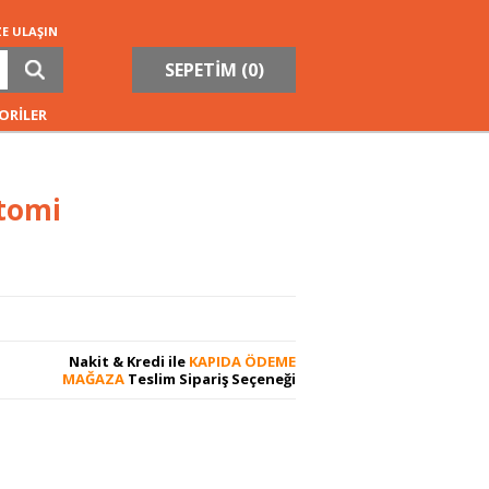
ZE ULAŞIN
SEPETİM (
0
)
ORİLER
tomi
Nakit & Kredi ile
KAPIDA ÖDEME
MAĞAZA
Teslim Sipariş Seçeneği