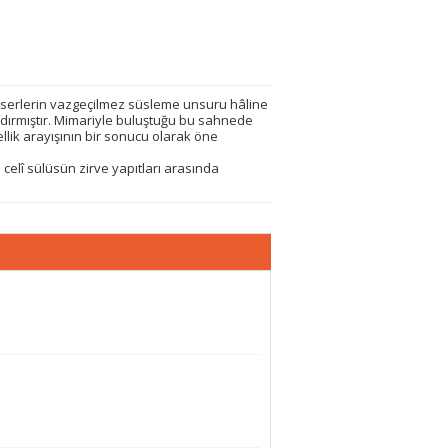
i eserlerin vazgeçilmez süsleme unsuru hâline
ndırmıştır. Mimariyle buluştuğu bu sahnede
llik arayışının bir sonucu olarak öne
celî sülüsün zirve yapıtları arasında