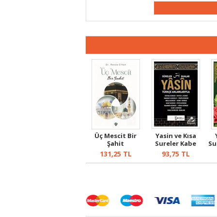
Üç Mescit Bir
Yasin ve Kısa
Şahit
Sureler Kabe
Su
Desenli (Orta...
131,25
TL
93,75
TL