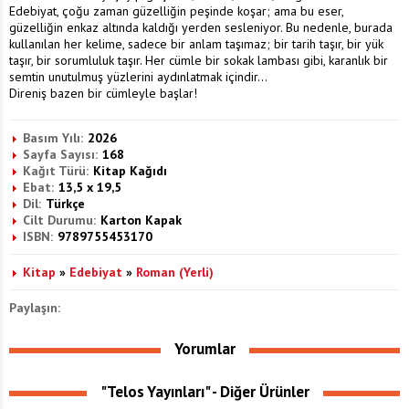
Edebiyat, çoğu zaman güzelliğin peşinde koşar; ama bu eser,
güzelliğin enkaz altında kaldığı yerden sesleniyor. Bu nedenle, burada
kullanılan her kelime, sadece bir anlam taşımaz; bir tarih taşır, bir yük
taşır, bir sorumluluk taşır. Her cümle bir sokak lambası gibi, karanlık bir
semtin unutulmuş yüzlerini aydınlatmak içindir...
Direniş bazen bir cümleyle başlar!
Basım Yılı:
2026
Sayfa Sayısı:
168
Kağıt Türü:
Kitap Kağıdı
Ebat:
13,5 x 19,5
Dil:
Türkçe
Cilt Durumu:
Karton Kapak
ISBN:
9789755453170
Kitap
»
Edebiyat
»
Roman (Yerli)
Paylaşın:
Yorumlar
"Telos Yayınları" - Diğer Ürünler