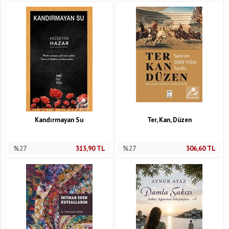
Kandırmayan Su
Ter, Kan, Düzen
%27
313,90
TL
%27
306,60
TL