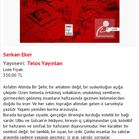
Serkan Eker
Yayınevi:
Telos Yayınları
Liste Fiyatı:
350,00
TL
Asfaltın Altında Bir Şehir, bir anlatının değil, bir suskunluğun açığa
çıkışıdır. Üzeri betonla örtülmüş sokakların, unutulmuş semtlerin,
görmezden gelinmiş insanların hafızasında gezinen kelimelerden
doğdu bu eser. Ve her satırı, toprağın altından gelen o sarsıntıyla
yazıldı: Yaşamı yeniden kurma arzusuyla...
Burada kurgudan ziyade, gerçeğin direnişle kurduğu estetik bir bağı
vardır. Utku ve Gülcan'ın hikâyesi, bireyin iç çatışmasından çok, kolektif
bir hafızanın ve sınıfsal bir hafızanın dışavurumudur. Her karakter bir
sembol değil; bir tanıklık, bir isyan, bir izdir. Çünkü insanlar bu satırlar
arasında sadece yaşayıp geçmez; iz arar, sarsılır, sorgular.