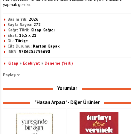
yapmak gerekir.
Basım Yılı:
2026
Sayfa Sayısı:
272
Kağıt Türü:
Kitap Kağıdı
Ebat:
13,5 x 21
Dil:
Türkçe
Cilt Durumu:
Karton Kapak
ISBN:
9786255793690
Kitap
»
Edebiyat
»
Deneme (Yerli)
Paylaşın:
Yorumlar
"Hasan Arpacı" - Diğer Ürünler