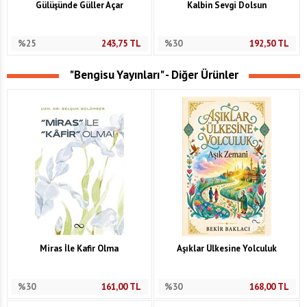
Gülüşünde Güller Açar
Kalbin Sevgi Dolsun
%25
243,75
TL
%30
192,50
TL
"Bengisu Yayınları" - Diğer Ürünler
Miras İle Kafir Olma
Aşıklar Ülkesine Yolculuk
%30
161,00
TL
%30
168,00
TL