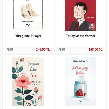
Yüreğinde Bir Ağrı
Tarlayı Ateşe Vermek
%30
245,00
TL
%30
168,00
TL