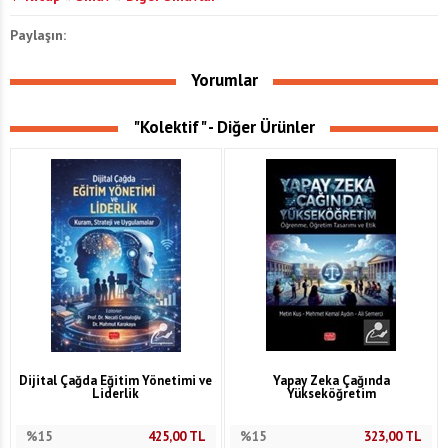
Paylaşın:
Yorumlar
"Kolektif" - Diğer Ürünler
Dijital Çağda Eğitim Yönetimi ve
Yapay Zeka Çağında
Liderlik
Yükseköğretim
%15
425,00
TL
%15
323,00
TL