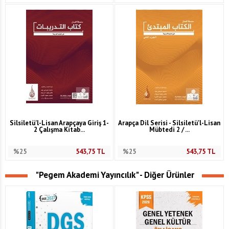
Silsiletü'l-Lisan Arapçaya Giriş 1-
Arapça Dil Serisi - Silsiletü'l-Lisan
2 Çalışma Kitab...
Mübtedi 2 / ...
%25
543,75
TL
%25
543,75
TL
"Pegem Akademi Yayıncılık" - Diğer Ürünler