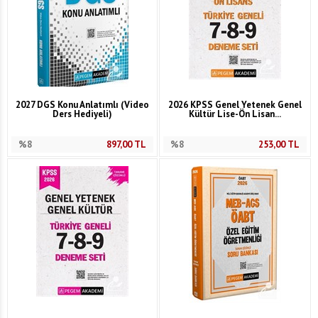
2027 DGS Konu Anlatımlı (Video
2026 KPSS Genel Yetenek Genel
Ders Hediyeli)
Kültür Lise-Ön Lisan...
%8
897,00
TL
%8
253,00
TL