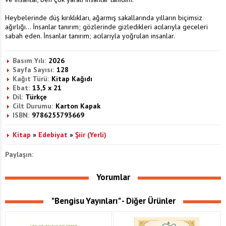
Heybelerinde düş kırıklıkları, ağarmış sakallarında yılların biçimsiz
ağırlığı... İnsanlar tanırım; gözlerinde gizledikleri acılarıyla geceleri
sabah eden. İnsanlar tanırım; acılarıyla yoğrulan insanlar.
Basım Yılı:
2026
Sayfa Sayısı:
128
Kağıt Türü:
Kitap Kağıdı
Ebat:
13,5 x 21
Dil:
Türkçe
Cilt Durumu:
Karton Kapak
ISBN:
9786255793669
Kitap
»
Edebiyat
»
Şiir (Yerli)
Paylaşın:
Yorumlar
"Bengisu Yayınları" - Diğer Ürünler