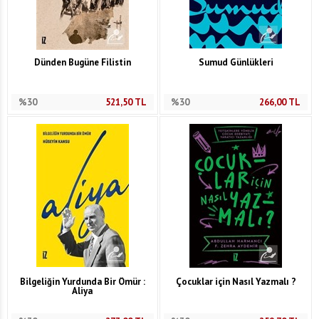
Dünden Bugüne Filistin
Sumud Günlükleri
%30
521,50
TL
%30
266,00
TL
Bilgeliğin Yurdunda Bir Ömür :
Çocuklar için Nasıl Yazmalı ?
Aliya