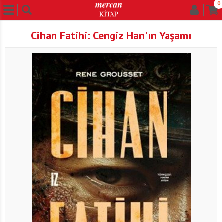
0
Cihan Fatihi: Cengiz Han'ın Yaşamı