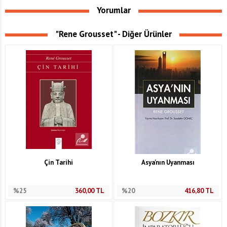
Yorumlar
"Rene Grousset" - Diğer Ürünler
Çin Tarihi
Asya'nın Uyanması
%25
360,00
TL
%20
416,80
TL