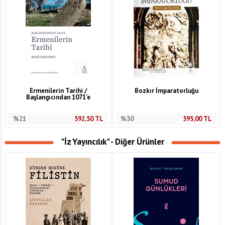
Ermenilerin Tarihi /
Bozkır İmparatorluğu
Başlangıcından 1071'e
%21
592,50
TL
%30
595,00
TL
"İz Yayıncılık" - Diğer Ürünler