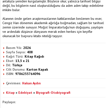
anlatıyla yeniden kurgulamıştır. Böylece okur, yalnızca tarihsel bilgiyi
değil, bu bilgilerin nasıl oluşturulduğunu da adım adım takip edebilme
imkânı bulur.
Alanının önde gelen araştırmacılarının katkılarından beslenen bu eser,
Cengiz Han dönemini akademik ağırlığa boğmadan, sağlam bir tarihsel
zemin üzerinde sunuyor. Moğol İmparatorluğu'nun doğuşunu, yayılışını
ve ardındaki düşünce dünyasını merak eden herkes için keyifle
okunacak bir başvuru kitabı niteliği taşıyor.
Basım Yılı:
2026
Sayfa Sayısı:
408
Kağıt Türü:
Kitap Kağıdı
Ebat:
13,5 x 21
Dil:
Türkçe
Cilt Durumu:
Karton Kapak
ISBN:
9786255764096
Çevirmen:
Hakan Aydın
Kitap
»
Edebiyat
»
Biyografi-Otobiyografi
Paylaşın: