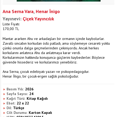
Ana Serna Vara
,
Henar İnigo
Yayınevi:
Çiçek Yayıncılık
Liste Fiyatı:
170,00
TL
Mantar ararken Ahu ve arkadaşları bir ormanın içinde kaybolurlar.
Zavallı sincabın korkudan ödü patladı, ama söylemeye cesareti yoktu
çünkü onunla dalga geçmelerinden çekiniyordu. Ancak herkes
korkularını anlatınca Ahu da anlatmaya karar verdi.
Korkularımızın hakkında konuşunca güçlerini kaybederler. Böylece
güvende hissederiz ve korkularımızı yenebiliriz.
Ana Serna, çocuk edebiyatı yazarı ve psikopedagogdur.
Henar Íñigo, bir çocuk-ergen sağlık psikoloğudur.
Basım Yılı:
2026
Sayfa Sayısı:
24
Kağıt Türü:
Kitap Kağıdı
Ebat:
22 x 22
Dil:
Türkçe
Cilt Durumu:
Karton Kapak