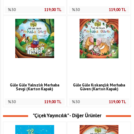
%30
119,00
TL
%30
119,00
TL
Güle Güle Yalnızlık Merhaba
Güle Güle Kıskançlık Merhaba
Sevgi (Karton Kapak)
Güven (Karton Kapak)
%30
119,00
TL
%30
119,00
TL
"Çiçek Yayıncılık" - Diğer Ürünler