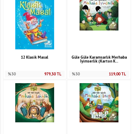
12 Klasik Masal
Güle Güle Karamsarlık Merhaba
İyimserlik (Karton K...
%30
979,30
TL
%30
119,00
TL