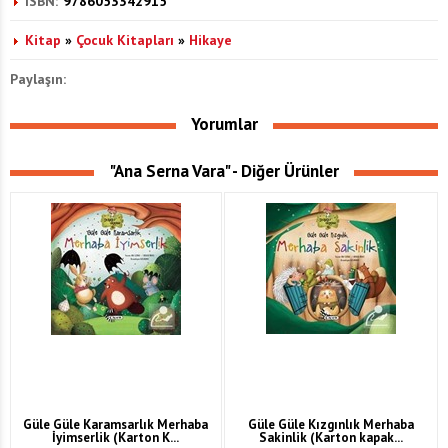
ISBN:
9786053342915
Kitap
»
Çocuk Kitapları
»
Hikaye
Paylaşın:
Yorumlar
"Ana Serna Vara" - Diğer Ürünler
Güle Güle Karamsarlık Merhaba
Güle Güle Kızgınlık Merhaba
İyimserlik (Karton K...
Sakinlik (Karton kapak...