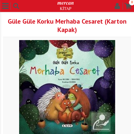
0
Güle Güle Korku Merhaba Cesaret (Karton
Kapak)