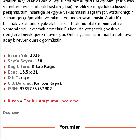
Atatürk'ün yüksek özveri duygusunda temel güdü sevgi olmuştur. Vatan
ve millet sevgisi olarak başlamış, bağımsızlık ve özgürlük tutkusuyla
pekişmiş, tüm insanlığa sevgiyle yaklaşmasını sağlamıştır. Atatürk hiçbir
zaman gerçeğin, aklın ve bilimin yolundan şaşmamıştır. Atatürk'ü
tanımak ve anlamak yüksek bir insan toplumu olabilmenin yol ve
yöntemlerini kavramak demektir. Bu konuda yetişecek çocuk ve
gençlere büyük güven duymuştur. Onları yarının kahramanları olmaya
aday bireyler olarak görmüştür.
Basım Yılı:
2026
Sayfa Sayısı:
178
Kağıt Türü:
Kitap Kağıdı
Ebat:
13,5 x 21
Dil:
Türkçe
Cilt Durumu:
Karton Kapak
ISBN:
9789753537902
Kitap
»
Tarih
»
Araştırma-İnceleme
Paylaşın:
Yorumlar