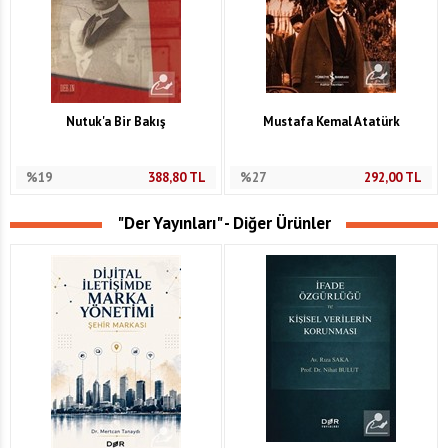
Nutuk'a Bir Bakış
Mustafa Kemal Atatürk
%19
388,80
TL
%27
292,00
TL
"Der Yayınları" - Diğer Ürünler