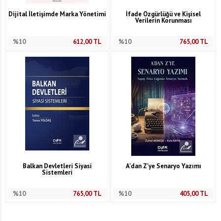
Dijital İletişimde Marka Yönetimi
İfade Özgürlüğü ve Kişisel
Verilerin Korunması
%10
612,00
TL
%10
765,00
TL
Balkan Devletleri Siyasi
A'dan Z'ye Senaryo Yazımı
Sistemleri
%10
765,00
TL
%10
405,00
TL