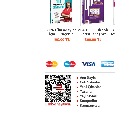
2026 Tüm Adaylar
2026 EKPSS Birebir
Y
İçin Türkçenin
Serisi Paragraf
AY
Yönderin...
Soru ...
190,00
TL
300,00
TL
Ana Sayfa
Çok Satanlar
Yeni Çıkanlar
Yazarlar
Yayınevleri
Kategoriler
Kampanyalar