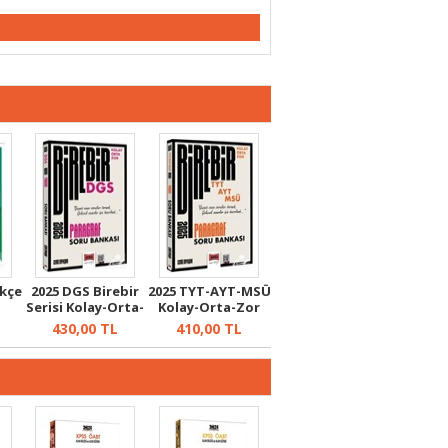
rkçe
2025 DGS Birebir
2025 TYT-AYT-MSÜ
a
Serisi Kolay-Orta-
Kolay-Orta-Zor
Zor P...
Paragraf...
430,00
TL
410,00
TL