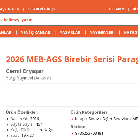
 BAŞVURUSU
|
KİTABEVİ GİRİŞİ
HESABIM
|
Bİ
|
|
|
|
ANLAR
YENİ ÇIKANLAR
YAZARLAR
YAYINEVLERİ
KATEG
2026 MEB-AGS Birebir Serisi Para
Cemil Eryaşar
Yargı Yayınevi (Ankara)
Ürün Özellikleri
Ürün Kategorileri
Basım Yılı:
2026
Kitap
»
Sınav
»
Diğer Sınavlar
»
ME
Sayfa Sayısı:
154
Barkod
Kağıt Türü:
1. Hm. Kağıt
9786253708481
Ebat:
19 x 27