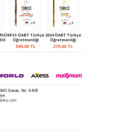
 MSÜ
KPSS ÖABT Türkçe
2024 ÖABT Türkçe
Dil
Öğretmenliği
Öğretmenliği
Tamamı Çöz...
Tamamı Çöz...
589,00
TL
279,00
TL
 843 Sokak, No: 6-8/B
iye
aloku.com