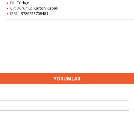
Dil:
Türkçe
Cilt Durumu:
Karton Kapak
ISBN:
9786253708481
YORUMLAR