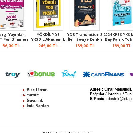
argı Yayınları
YÖKDİL YDS
YDS Translation 3
2024 KPSS YKS
T Fen Bilimleri
YKSDİL Akademik
İleri Seviye Renkli
Bay Panik Yok 
5x40 D...
Sınavlar Nası...
Çe...
Bilg...
56,00
TL
249,00
TL
139,00
TL
169,00
TL
Adres :
Çınar Mahallesi,
Bize Ulaşın
Bağcılar / İstanbul / Türk
Yardım
E-Posta :
destek@kitap
Güvenlik
İade Şartları