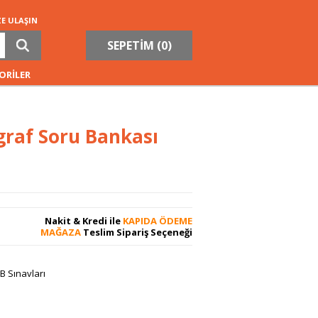
ZE ULAŞIN
SEPETİM (
0
)
ORİLER
graf Soru Bankası
Nakit & Kredi ile
KAPIDA ÖDEME
MAĞAZA
Teslim Sipariş Seçeneği
B Sınavları