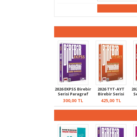
2026 EKPSS Birebir
2026 TYT-AYT
20
Serisi Paragraf
Birebir Serisi
S
Soru ...
Paragraf Sor...
300,00
TL
425,00
TL