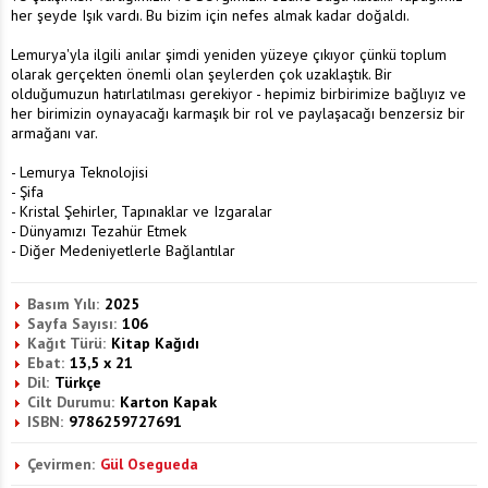
her şeyde Işık vardı. Bu bizim için nefes almak kadar doğaldı.
Lemurya'yla ilgili anılar şimdi yeniden yüzeye çıkıyor çünkü toplum
olarak gerçekten önemli olan şeylerden çok uzaklaştık. Bir
olduğumuzun hatırlatılması gerekiyor - hepimiz birbirimize bağlıyız ve
her birimizin oynayacağı karmaşık bir rol ve paylaşacağı benzersiz bir
armağanı var.
- Lemurya Teknolojisi
- Şifa
- Kristal Şehirler, Tapınaklar ve Izgaralar
- Dünyamızı Tezahür Etmek
- Diğer Medeniyetlerle Bağlantılar
Basım Yılı:
2025
Sayfa Sayısı:
106
Kağıt Türü:
Kitap Kağıdı
Ebat:
13,5 x 21
Dil:
Türkçe
Cilt Durumu:
Karton Kapak
ISBN:
9786259727691
Çevirmen:
Gül Osegueda