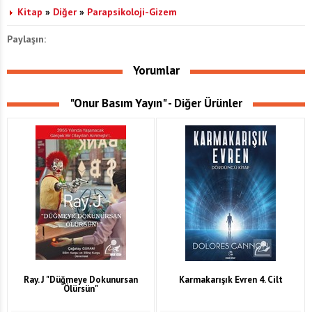
Kitap
»
Diğer
»
Parapsikoloji-Gizem
Paylaşın:
Yorumlar
"Onur Basım Yayın" - Diğer Ürünler
Ray. J "Düğmeye Dokunursan
Karmakarışık Evren 4. Cilt
Ölürsün"