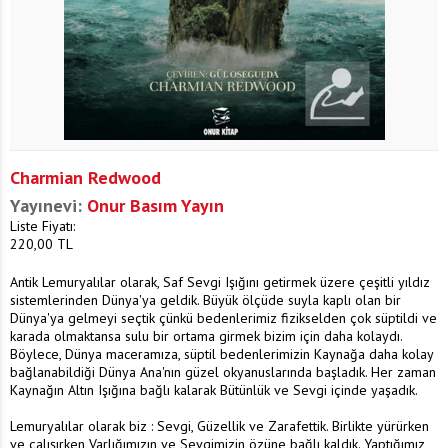
Charmian Redwood
Yayınevi:
Onur Basım Yayın
Liste Fiyatı:
220,00
TL
Antik Lemuryalılar olarak, Saf Sevgi Işığını getirmek üzere çeşitli yıldız
sistemlerinden Dünya'ya geldik. Büyük ölçüde suyla kaplı olan bir
Dünya'ya gelmeyi seçtik çünkü bedenlerimiz fizikselden çok süptildi ve
karada olmaktansa sulu bir ortama girmek bizim için daha kolaydı.
Böylece, Dünya maceramıza, süptil bedenlerimizin Kaynağa daha kolay
bağlanabildiği Dünya Ana'nın güzel okyanuslarında başladık. Her zaman
Kaynağın Altın Işığına bağlı kalarak Bütünlük ve Sevgi içinde yaşadık.
Lemuryalılar olarak biz : Sevgi, Güzellik ve Zarafettik. Birlikte yürürken
ve çalışırken Varlığımızın ve Sevgimizin özüne bağlı kaldık. Yaptığımız