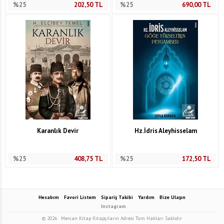
%25
202,50
TL
%25
690,00
TL
Karanlık Devir
Hz.İdris Aleyhisselam
%25
408,75
TL
%25
172,50
TL
Hesabım
Favori Listem
Sipariş Takibi
Yardım
Bize Ulaşın
Instagram
© 2026
Mercan Kitap Kitapçıların Adresi Tüm Hakları Saklıdır