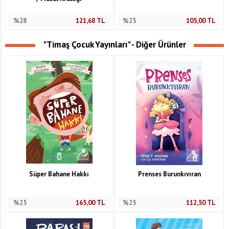
%28
121,68
TL
%25
105,00
TL
"Timaş Çocuk Yayınları" - Diğer Ürünler
Süper Bahane Hakkı
Prenses Burunkıvıran
%25
165,00
TL
%25
112,50
TL