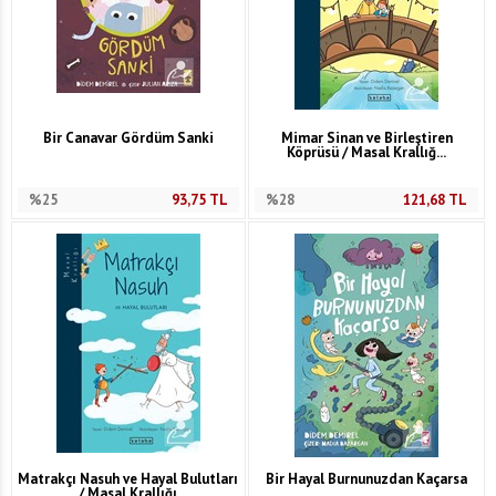
Bir Canavar Gördüm Sanki
Mimar Sinan ve Birleştiren
Köprüsü / Masal Krallığ...
%25
93,75
TL
%28
121,68
TL
Matrakçı Nasuh ve Hayal Bulutları
Bir Hayal Burnunuzdan Kaçarsa
/ Masal Krallığı