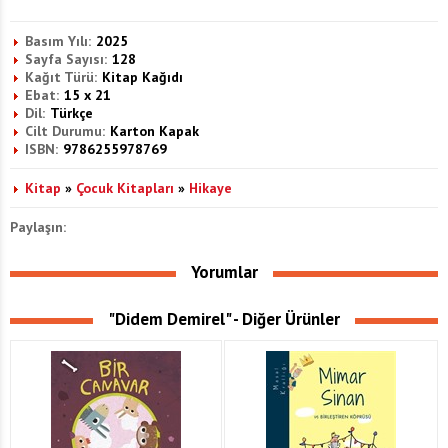
Basım Yılı:
2025
Sayfa Sayısı:
128
Kağıt Türü:
Kitap Kağıdı
Ebat:
15 x 21
Dil:
Türkçe
Cilt Durumu:
Karton Kapak
ISBN:
9786255978769
Kitap
»
Çocuk Kitapları
»
Hikaye
Paylaşın:
Yorumlar
"Didem Demirel" - Diğer Ürünler