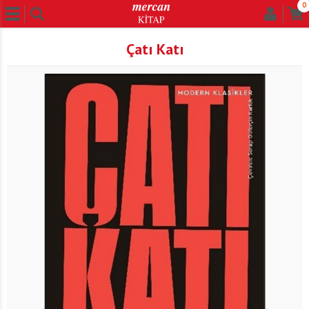
0
Çatı Katı