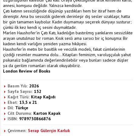
özgürlüğünün kalesidir çatı katı. Oraya çekildiğinde artık kimsenin karısı,
annesi, komşusu değildir. Yalnızca kendisidir.
Çatı katının sessizliğinde düşünüp yazdıkları hem bir itiraf hem de
direniştir. Ama bu sessizlik giderek derinleşir dış sesler uzaklaşır, hatta
bir gün tamamen kaybolur. Kadın duymamayı seçerek dünyayı susturur;
çünkü ilk kez kendi iç sesini duymaktadır.
Marlen Haushofer'in Çatı Katı, kadınlığın bastırılmış yankılarını sessizlikte
arayan unutulmaz bir roman. Kısık sesli ama sarsıcı bir iç konuşma: Bir
kadının kendi varlığını yeniden yazma hikâyesi.
Haushofer'in metni bir basitlik ve vecizlik modeli, fakat cümlelerinin
çizdiği resimler muamma dolu... Kitapları feminizm, varoluşçuluk yahut
psikanaliz bağlamında değerlendirilebilir veya bunları sadece düşler
ya da gerilim romanları olarak okuyabiliriz.
London Review of Books
Basım Yılı:
2026
Sayfa Sayısı:
152
Kağıt Türü:
Kitap Kağıdı
Ebat:
13,5 x 21
Dil:
Türkçe
Cilt Durumu:
Karton Kapak
ISBN:
9789750866876
Çevirmen:
Serap Gülerçin Karluk