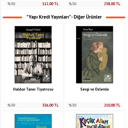
%30
112,00
TL
%30
238,00
TL
"Yapı Kredi Yayınları" - Diğer Ürünler
Haldun Taner Tiyatrosu
Sevgi ve Özlemle
%30
336,00
TL
%30
210,00
TL