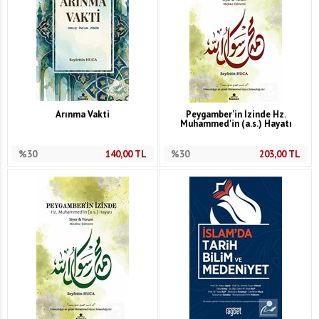
Arınma Vakti
Peygamber'in İzinde Hz.
Muhammed'in (a.s.) Hayatı
%30
140,00
TL
%30
203,00
TL