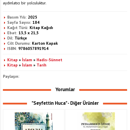
aydınlatıcı bir yolculuktur.
Basım Yılı:
2025
Sayfa Sayısı:
184
Kağıt Türü:
Kitap Kağıdı
Ebat:
13,5 x 21,5
Dil:
Türkçe
Cilt Durumu:
Karton Kapak
ISBN:
9786057891914
Kitap
»
İslam
»
Hadis-Sünnet
Kitap
»
İslam
»
Tarih
Paylaşın:
Yorumlar
"Seyfettin Huca" - Diğer Ürünler