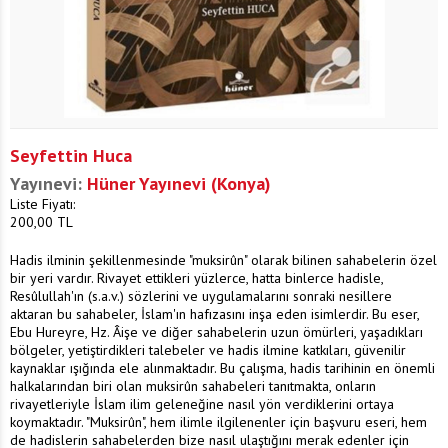
Seyfettin Huca
Yayınevi:
Hüner Yayınevi (Konya)
Liste Fiyatı:
200,00
TL
Hadis ilminin şekillenmesinde "muksirûn" olarak bilinen sahabelerin özel
bir yeri vardır. Rivayet ettikleri yüzlerce, hatta binlerce hadisle,
Resûlullah'ın (s.a.v.) sözlerini ve uygulamalarını sonraki nesillere
aktaran bu sahabeler, İslam'ın hafızasını inşa eden isimlerdir. Bu eser,
Ebu Hureyre, Hz. Âişe ve diğer sahabelerin uzun ömürleri, yaşadıkları
bölgeler, yetiştirdikleri talebeler ve hadis ilmine katkıları, güvenilir
kaynaklar ışığında ele alınmaktadır. Bu çalışma, hadis tarihinin en önemli
halkalarından biri olan muksirûn sahabeleri tanıtmakta, onların
rivayetleriyle İslam ilim geleneğine nasıl yön verdiklerini ortaya
koymaktadır. "Muksirûn", hem ilimle ilgilenenler için başvuru eseri, hem
de hadislerin sahabelerden bize nasıl ulaştığını merak edenler için