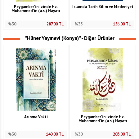
Peygamber'in İzinde Hz.
İslamda Tarih Bilim ve Medeniyet
Muhammed'in (a.s.) Hayatı
%30
287,00
TL
%35
156,00
TL
"Hüner Yayınevi (Konya)" - Diğer Ürünler
Arınma Vakti
Peygamber'in İzinde Hz.
Muhammed'in (a.s.) Hayatı
%30
140,00
TL
%30
203,00
TL