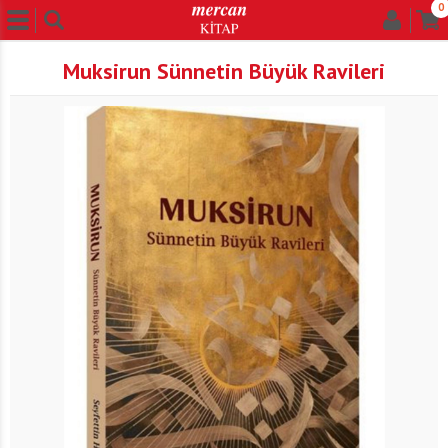
0
Muksirun Sünnetin Büyük Ravileri