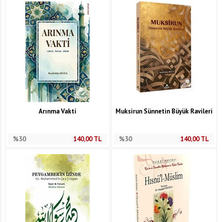
Arınma Vakti
Muksirun Sünnetin Büyük Ravileri
%30
140,00
TL
%30
140,00
TL