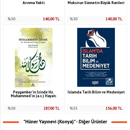
Arınma Vakti
Muksirun Sünnetin Büyük Ravileri
%30
140,00
TL
%30
140,00
TL
Peygamber'in İzinde Hz.
İslamda Tarih Bilim ve Medeniyet
Muhammed'in (a.s.) Hayatı
%30
287,00
TL
%35
156,00
TL
"Hüner Yayınevi (Konya)" - Diğer Ürünler