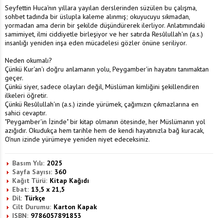
Seyfettin Huca'nın yıllara yayılan derslerinden süzülen bu çalışma,
sohbet tadında bir üslupla kaleme alınmış; okuyucuyu sıkmadan,
yormadan ama derin bir şekilde düşündürerek ilerliyor. Anlatımındaki
samimiyet, ilmi ciddiyetle birleşiyor ve her satırda Resûlullah'ın (a.s.)
insanlığı yeniden inşa eden mücadelesi gözler önüne seriliyor.
Neden okumalı?
Çünkü Kur'an'ı doğru anlamanın yolu, Peygamber'in hayatını tanımaktan
geçer.
Çünkü siyer, sadece olayları değil, Müslüman kimliğini şekillendiren
ilkeleri öğretir.
Çünkü Resûlullah'ın (a.s.) izinde yürümek, çağımızın çıkmazlarına en
sahici cevaptır.
"Peygamber'in İzinde" bir kitap olmanın ötesinde, her Müslümanın yol
azığıdır. Okudukça hem tarihle hem de kendi hayatınızla bağ kuracak,
O'nun izinde yürümeye yeniden niyet edeceksiniz.
Basım Yılı:
2025
Sayfa Sayısı:
360
Kağıt Türü:
Kitap Kağıdı
Ebat:
13,5 x 21,5
Dil:
Türkçe
Cilt Durumu:
Karton Kapak
ISBN:
9786057891853