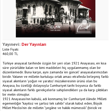
Yayınevi:
Der Yayınları
Liste Fiyatı:
460,00
TL
Türkiye anayasal tarihinde özgün bir yeri olan 1921 Anayasası, en kısa
süre yürürlükte kalan ve kimi maddeleri hiç uygulanmamış olan bir
düzenlemedir. Buna karşın, aynı zamanda 'en güncel' anayasalarımızdan
biridir. Vatanın ve milletin kurtuluşu ortak amacı etrafında birleşmiş farklı
siyasal akımların 'yoğun ve yaratıcı' müzakeresinin ürünü olan bu
Anayasa, bu özelliği dolayısıyla Cumhuriyet tarihi boyunca da farklı
siyasal akımların farklı gerekçelerle sahiplendikleri ya da karşı çıktıkları
bir metin olmuştur.
1921 Anayasası'nın kabulü, adı konmamış bir Cumhuriyet ilânıdır. Milleti
egemenliğin "kayıtsız ve şartsız tek sahibi" olarak kabul eden, Büyük
Millet Meclisi'nin de milletin "yegâne ve hakiki mümessili" (biricik ve