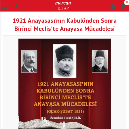
0
1921 Anayasası'nın Kabulünden Sonra
Birinci Meclis'te Anayasa Mücadelesi