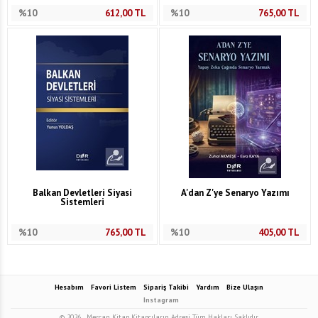
%10
612,00
TL
%10
765,00
TL
Balkan Devletleri Siyasi
A'dan Z'ye Senaryo Yazımı
Sistemleri
%10
765,00
TL
%10
405,00
TL
Hesabım
Favori Listem
Sipariş Takibi
Yardım
Bize Ulaşın
Instagram
© 2026
Mercan Kitap Kitapçıların Adresi Tüm Hakları Saklıdır