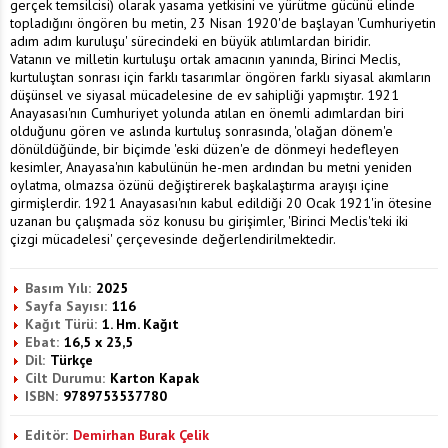
gerçek temsilcisi) olarak yasama yetkisini ve yürütme gücünü elinde
topladığını öngören bu metin, 23 Nisan 1920'de başlayan 'Cumhuriyetin
adım adım kuruluşu' sürecindeki en büyük atılımlardan biridir.
Vatanın ve milletin kurtuluşu ortak amacının yanında, Birinci Meclis,
kurtuluştan sonrası için farklı tasarımlar öngören farklı siyasal akımların
düşünsel ve siyasal mücadelesine de ev sahipliği yapmıştır. 1921
Anayasası'nın Cumhuriyet yolunda atılan en önemli adımlardan biri
olduğunu gören ve aslında kurtuluş sonrasında, 'olağan dönem'e
dönüldüğünde, bir biçimde 'eski düzen'e de dönmeyi hedefleyen
kesimler, Anayasa'nın kabulünün he-men ardından bu metni yeniden
oylatma, olmazsa özünü değiştirerek başkalaştırma arayışı içine
girmişlerdir. 1921 Anayasası'nın kabul edildiği 20 Ocak 1921'in ötesine
uzanan bu çalışmada söz konusu bu girişimler, 'Birinci Meclis'teki iki
çizgi mücadelesi' çerçevesinde değerlendirilmektedir.
Basım Yılı:
2025
Sayfa Sayısı:
116
Kağıt Türü:
1. Hm. Kağıt
Ebat:
16,5 x 23,5
Dil:
Türkçe
Cilt Durumu:
Karton Kapak
ISBN:
9789753537780
Editör:
Demirhan Burak Çelik