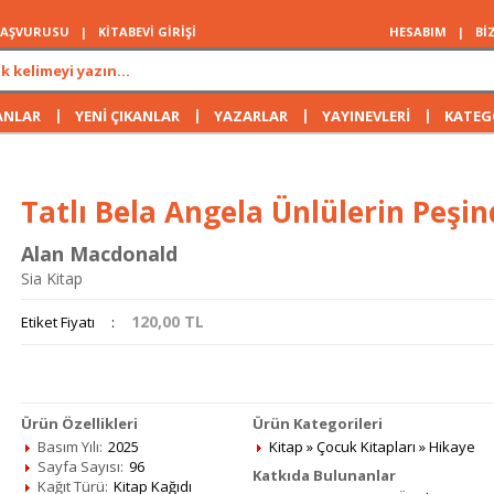
 BAŞVURUSU
|
KİTABEVİ GİRİŞİ
HESABIM
|
Bİ
|
|
|
|
ANLAR
YENİ ÇIKANLAR
YAZARLAR
YAYINEVLERİ
KATEG
Tatlı Bela Angela Ünlülerin Peşin
Alan Macdonald
Sia Kitap
120,00
TL
Etiket Fiyatı
:
Ürün Özellikleri
Ürün Kategorileri
Basım Yılı:
2025
Kitap
»
Çocuk Kitapları
»
Hikaye
Sayfa Sayısı:
96
Katkıda Bulunanlar
Kağıt Türü:
Kitap Kağıdı