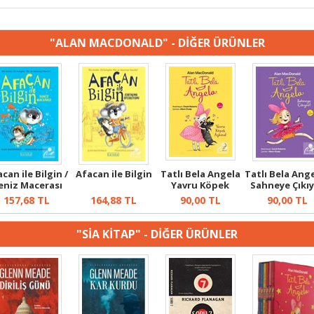
"ALAN MACDONALD" - DİĞER ÜRÜNLER
can ile Bilgin /
Afacan ile Bilgin
Tatlı Bela Angela
Tatlı Bela Ange
eniz Macerası
Yavru Köpek
Sahneye Çıkı
Aşkına
157,68
TL
164,88
TL
90,00
TL
90,00
TL
"SİA KİTAP" - DİĞER ÜRÜNLER