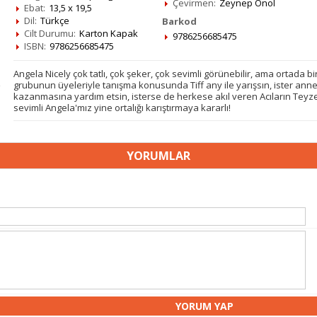
Çevirmen:
Zeynep Önol
Ebat:
13,5 x 19,5
Dil:
Türkçe
Barkod
Cilt Durumu:
Karton Kapak
9786256685475
ISBN:
9786256685475
Angela Nicely çok tatlı, çok şeker, çok sevimli görünebilir, ama ortada bi
grubunun üyeleriyle tanışma konusunda Tiff any ile yarışsın, ister anne
kazanmasına yardım etsin, isterse de herkese akıl veren Acıların Tey
sevimli Angela'mız yine ortalığı karıştırmaya kararlı!
YORUMLAR