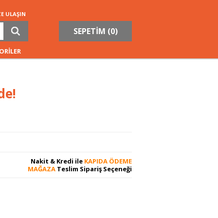
ZE ULAŞIN
SEPETİM (
0
)
ORİLER
de!
Nakit & Kredi ile
KAPIDA ÖDEME
MAĞAZA
Teslim Sipariş Seçeneği