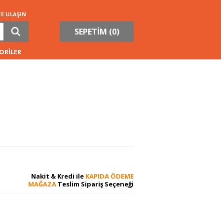
ZE ULAŞIN
SEPETİM (
0
)
ORİLER
Nakit & Kredi ile
KAPIDA ÖDEME
MAĞAZA
Teslim Sipariş Seçeneği