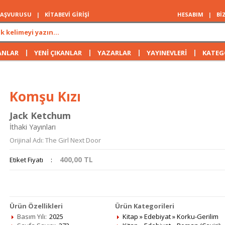
 BAŞVURUSU
|
KİTABEVİ GİRİŞİ
HESABIM
|
Bİ
|
|
|
|
ANLAR
YENİ ÇIKANLAR
YAZARLAR
YAYINEVLERİ
KATEG
Komşu Kızı
Jack Ketchum
İthaki Yayınları
Orijinal Adı: The Girl Next Door
400,00
TL
Etiket Fiyatı
:
Ürün Özellikleri
Ürün Kategorileri
Basım Yılı:
2025
Kitap
»
Edebiyat
»
Korku-Gerilim