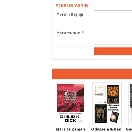
YORUM YAPIN
Yorum Başlığı
:
Yorumunuz
*
:
Mars'ta Zaman
Odysseia & Ben,
Gec