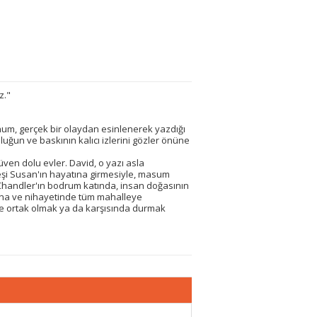
z."
hum, gerçek bir olaydan esinlenerek yazdığı
uğun ve baskının kalıcı izlerini gözler önüne
üven dolu evler. David, o yazı asla
eşi Susan'ın hayatına girmesiyle, masum
Chandler'ın bodrum katında, insan doğasının
ğluna ve nihayetinde tüm mahalleye
ete ortak olmak ya da karşısında durmak