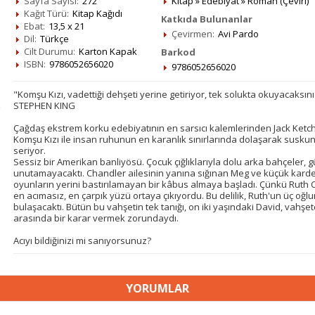
Sayfa Sayısı:
272
Kitap
»
Edebiyat
»
Roman (Çeviri)
Kağıt Türü:
Kitap Kağıdı
Katkıda Bulunanlar
Ebat:
13,5 x 21
Çevirmen:
Avi Pardo
Dil:
Türkçe
Cilt Durumu:
Karton Kapak
Barkod
ISBN:
9786052656020
9786052656020
"Komşu Kızı, vadettiği dehşeti yerine getiriyor, tek solukta okuyacaksını
STEPHEN KING
Çağdaş ekstrem korku edebiyatının en sarsıcı kalemlerinden Jack Ketc
Komşu Kızı ile insan ruhunun en karanlık sınırlarında dolaşarak suskunl
seriyor.
Sessiz bir Amerikan banliyösü. Çocuk çığlıklarıyla dolu arka bahçeler, g
unutamayacaktı. Chandler ailesinin yanına sığınan Meg ve küçük kard
oyunların yerini bastırılamayan bir kâbus almaya başladı. Çünkü Ruth 
en acımasız, en çarpık yüzü ortaya çıkıyordu. Bu delilik, Ruth'un üç o
bulaşacaktı. Bütün bu vahşetin tek tanığı, on iki yaşındaki David, vahş
arasında bir karar vermek zorundaydı.
Acıyı bildiğinizi mi sanıyorsunuz?
YORUMLAR