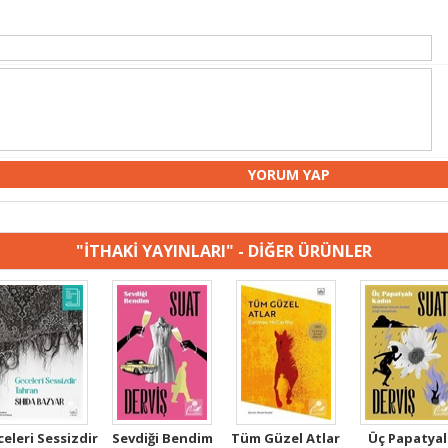
"İTHAKİ YAYINLARI" - DİĞER ÜRÜNLER
eleri Sessizdir
Sevdiği Bendim
Tüm Güzel Atlar
Üç Papatyal