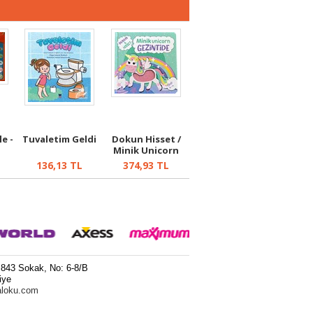
e -
Tuvaletim Geldi
Dokun Hisset /
Minik Unicorn
Gezintide
136,13
TL
374,93
TL
 843 Sokak, No: 6-8/B
iye
aloku.com