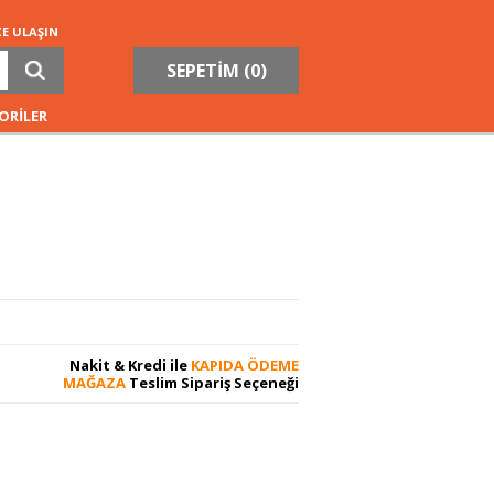
ZE ULAŞIN
SEPETİM (
0
)
ORİLER
Nakit & Kredi ile
KAPIDA ÖDEME
MAĞAZA
Teslim Sipariş Seçeneği