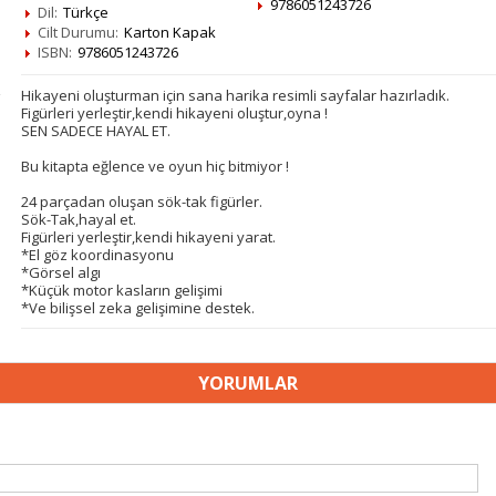
9786051243726
Dil:
Türkçe
Cilt Durumu:
Karton Kapak
ISBN:
9786051243726
Hikayeni oluşturman için sana harika resimli sayfalar hazırladık.
Figürleri yerleştir,kendi hikayeni oluştur,oyna !
SEN SADECE HAYAL ET.
Bu kitapta eğlence ve oyun hiç bitmiyor !
24 parçadan oluşan sök-tak figürler.
Sök-Tak,hayal et.
Figürleri yerleştir,kendi hikayeni yarat.
*El göz koordinasyonu
*Görsel algı
*Küçük motor kasların gelişimi
*Ve bilişsel zeka gelişimine destek.
YORUMLAR