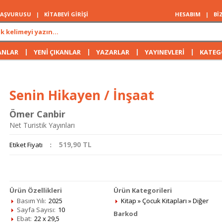
 BAŞVURUSU
|
KİTABEVİ GİRİŞİ
HESABIM
|
Bİ
|
|
|
|
ANLAR
YENİ ÇIKANLAR
YAZARLAR
YAYINEVLERİ
KATEG
Senin Hikayen / İnşaat
Ömer Canbir
Net Turistik Yayınları
519,90
TL
Etiket Fiyatı
:
Ürün Özellikleri
Ürün Kategorileri
Basım Yılı:
2025
Kitap
»
Çocuk Kitapları
»
Diğer
Sayfa Sayısı:
10
Barkod
Ebat:
22 x 29,5