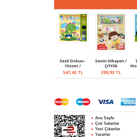
Sesli Dokun -
Senin Hikayen /
Hisset /
Çiftlik
His
Dinozorlar
547,43
TL
389,93
TL
Ana Sayfa
Çok Satanlar
Yeni Çıkanlar
Yazarlar