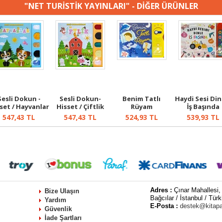
"NET TURİSTİK YAYINLARI" - DİĞER ÜRÜNLER
Sesli Dokun -
Sesli Dokun-
Benim Tatlı
Haydi Sesi Dinl
set / Hayvanlar
Hisset / Çiftlik
Rüyam
İş Başında
547,43
TL
547,43
TL
524,93
TL
539,93
TL
Adres :
Çınar Mahallesi,
Bize Ulaşın
Bağcılar / İstanbul / Türk
Yardım
E-Posta :
destek@kitap
Güvenlik
İade Şartları