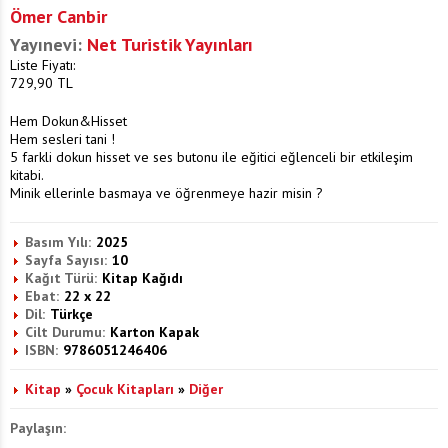
Ömer Canbir
Yayınevi:
Net Turistik Yayınları
Liste Fiyatı:
729,90
TL
Hem Dokun&Hisset
Hem sesleri tani !
5 farkli dokun hisset ve ses butonu ile eğitici eğlenceli bir etkileşim
kitabi.
Minik ellerinle basmaya ve öğrenmeye hazir misin ?
Basım Yılı:
2025
Sayfa Sayısı:
10
Kağıt Türü:
Kitap Kağıdı
Ebat:
22 x 22
Dil:
Türkçe
Cilt Durumu:
Karton Kapak
ISBN:
9786051246406
Kitap
»
Çocuk Kitapları
»
Diğer
Paylaşın: