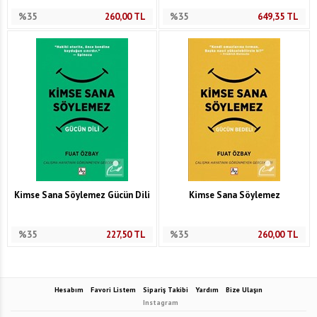
%35
260,00
TL
%35
649,35
TL
Kimse Sana Söylemez Gücün Dili
Kimse Sana Söylemez
%35
227,50
TL
%35
260,00
TL
Hesabım
Favori Listem
Sipariş Takibi
Yardım
Bize Ulaşın
Instagram