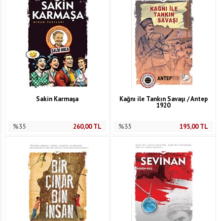
Sakin Karmaşa
Kağnı ile Tankın Savaşı / Antep
1920
%35
260,00
TL
%35
195,00
TL