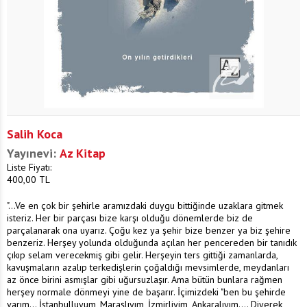
Salih Koca
Yayınevi:
Az Kitap
Liste Fiyatı:
400,00
TL
"...Ve en çok bir şehirle aramızdaki duygu bittiğinde uzaklara gitmek
isteriz. Her bir parçası bize karşı olduğu dönemlerde biz de
parçalanarak ona uyarız. Çoğu kez ya şehir bize benzer ya biz şehire
benzeriz. Herşey yolunda olduğunda açılan her pencereden bir tanıdık
çıkıp selam verecekmiş gibi gelir. Herşeyin ters gittiği zamanlarda,
kavuşmaların azalıp terkedişlerin çoğaldığı mevsimlerde, meydanları
az önce birini asmışlar gibi uğursuzlaşır. Ama bütün bunlara rağmen
herşey normale dönmeyi yine de başarır. İçimizdeki "ben bu şehirde
varım... İstanbulluyum, Maraşlıyım, İzmirliyim, Ankaralıyım.... Diyerek