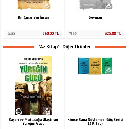
Bir Çınar Bin İnsan
Sevinan
%35
260,00
TL
%35
325,00
TL
"Az Kitap" - Diğer Ürünler
Başarı ve Mutluluğa Ulaştıran
Kimse Sana Söylemez: Güç Serisi
Yüreğin Gücü
(3 Kitap)