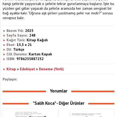
hangi şehirde yaşıyorsak o şehirle tekrar gururlanmaya başlarız. İşte bu
yüzden gel gitler yaşasak da şehirle aramızda her zaman sevgisel bir
bağ ayakta kalır. "Uğruna aşk şiirleri yazılmamış şehir var mıdır?" sorusu
cevapsız kalır.
Basım Yılı:
2025
Sayfa Sayısı:
248
Kağıt Türü:
Kitap Kağıdı
Ebat:
13,5 x 21
Dil:
Türkçe
Cilt Durumu:
Karton Kapak
ISBN:
9786255887252
Kitap
»
Edebiyat
»
Deneme (Yerli)
Paylaşın:
Yorumlar
"Salih Koca" - Diğer Ürünler