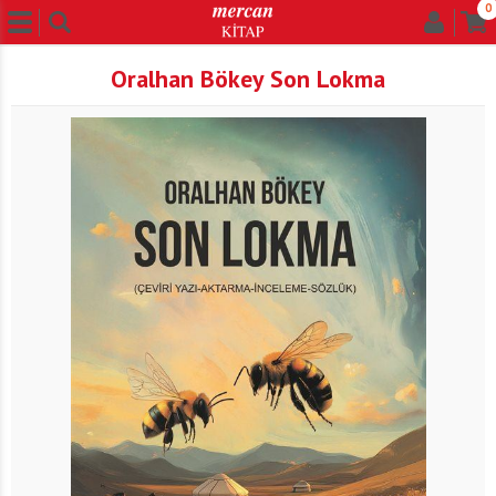
0
Oralhan Bökey Son Lokma