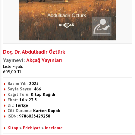
Doç. Dr. Abdulkadir Öztürk
Yayınevi:
Akçağ Yayınları
Liste Fiyatı:
605,00
TL
Basım Yılı:
2025
Sayfa Sayısı:
466
Kağıt Türü:
Kitap Kağıdı
Ebat:
16 x 23,5
Dil:
Türkçe
Cilt Durumu:
Karton Kapak
ISBN:
9786053429258
Kitap
»
Edebiyat
»
İnceleme