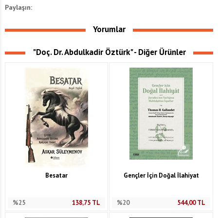
Paylaşın:
Yorumlar
"Doç. Dr. Abdulkadir Öztürk" - Diğer Ürünler
Besatar
Gençler İçin Doğal İlahiyat
%25
138,75
TL
%20
544,00
TL