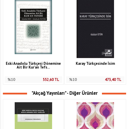
Eski Anadolu Türkçesi Dönemine
Karay Türkçesinde İsim
Ait Bir Kur'an Tefs...
%10
552,60
TL
%10
473,40
TL
"Akçağ Yayınları" - Diğer Ürünler