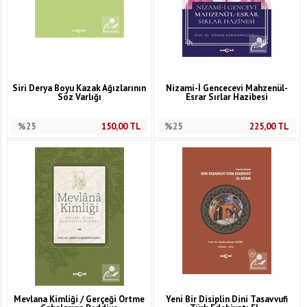
Siri Derya Boyu Kazak Ağızlarının
Nizami-İ Gencecevi Mahzenül-
Söz Varlığı
Esrar Sırlar Hazibesi
%25
150,00
TL
%25
225,00
TL
Mevlana Kimliği / Gerçeği Örtme
Yeni Bir Disiplin Dini Tasavvufi