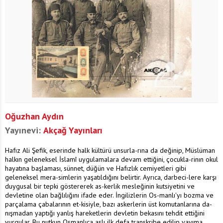
Oğuzhan Aydın
Yayınevi:
Akçağ Yayınları
Hafız Ali Şefik, eserinde halk kültürü unsurla-rına da değinip, Müslüman
halkın geleneksel İslamî uygulamalara devam ettiğini, çocukla-rinın okul
hayatına başlaması, sünnet, düğün ve Hafızlık cemiyetleri gibi
geleneksel mera-simlerin yaşatıldığını belirtir. Ayrıca, darbeci-lere karşı
duygusal bir tepki göstererek as-kerlik mesleğinin kutsiyetini ve
devletine olan bağlılığını ifade eder. İngilizlerin Os-manlı'yı bozma ve
parçalama çabalarının et-kisiyle, bazı askerlerin üst komutanlarına da-
nışmadan yaptığı yanlış hareketlerin devletin bekasını tehdit ettiğini
vurgular. Bu nutkun Osmanlıca aslı ilk defa transkribe edilip yayıma