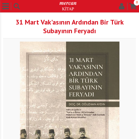
0
31 Mart Vak'asının Ardından Bir Türk
Subayının Feryadı