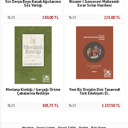
Siri Derya Boyu Kazak Ağızlarının
Nizami-İ Gencecevi Mahzenül-
Söz Varlığı
Esrar Sırlar Hazibesi
%25
150,00
TL
%25
225,00
TL
Mevlana Kimliği / Gerçeği Örtme
Yeni Bir Disiplin Dini Tasavvufi
Çabalarına Reddiye
Türk Edebiyatı El...
%25
303,75
TL
%25
1.237,50
TL
Hesabım
Favori Listem
Sipariş Takibi
Yardım
Bize Ulaşın