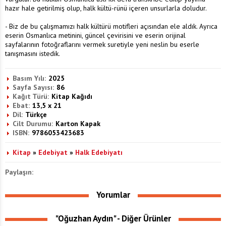
hazır hale getirilmiş olup, halk kültü-rünü içeren unsurlarla doludur.
- Biz de bu çalışmamızı halk kültürü motifleri açısından ele aldık. Ayrıca
eserin Osmanlıca metinini, güncel çevirisini ve eserin orijinal
sayfalarının fotoğraflarını vermek suretiyle yeni neslin bu eserle
tanışmasını istedik.
Basım Yılı:
2025
Sayfa Sayısı:
86
Kağıt Türü:
Kitap Kağıdı
Ebat:
13,5 x 21
Dil:
Türkçe
Cilt Durumu:
Karton Kapak
ISBN:
9786053423683
Kitap
»
Edebiyat
»
Halk Edebiyatı
Paylaşın:
Yorumlar
"Oğuzhan Aydın" - Diğer Ürünler