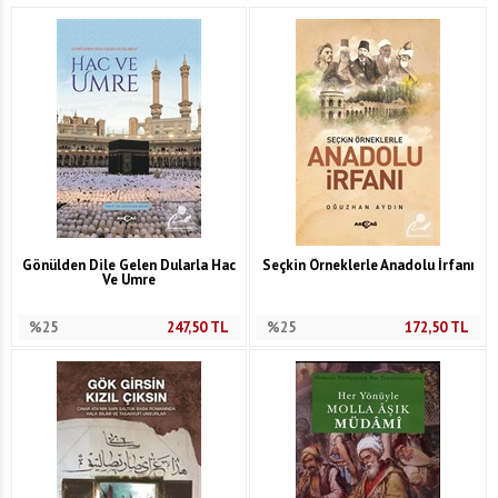
Gönülden Dile Gelen Dularla Hac
Seçkin Örneklerle Anadolu İrfanı
Ve Umre
%25
247,50
TL
%25
172,50
TL