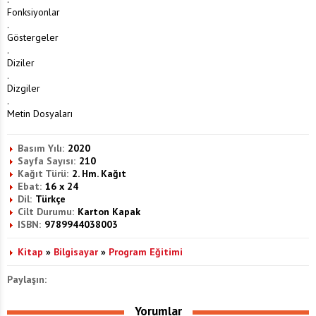
Fonksiyonlar
.
Göstergeler
.
Diziler
.
Dizgiler
.
Metin Dosyaları
Basım Yılı:
2020
Sayfa Sayısı:
210
Kağıt Türü:
2. Hm. Kağıt
Ebat:
16 x 24
Dil:
Türkçe
Cilt Durumu:
Karton Kapak
ISBN:
9789944038003
Kitap
»
Bilgisayar
»
Program Eğitimi
Paylaşın:
Yorumlar