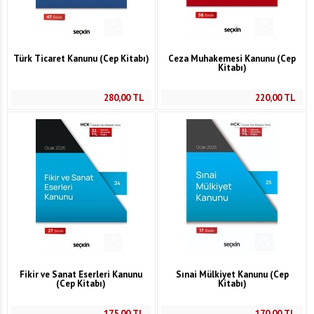
Türk Ticaret Kanunu (Cep Kitabı)
Ceza Muhakemesi Kanunu (Cep
Kitabı)
280,00
TL
220,00
TL
Fikir ve Sanat Eserleri Kanunu
Sınai Mülkiyet Kanunu (Cep
(Cep Kitabı)
Kitabı)
175,00
TL
170,00
TL