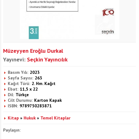
Müzeyyen Eroğlu Durkal
Yayınevi:
Seçkin Yayıncılık
Basım Yılı:
2023
Sayfa Sayısı:
263
Kağıt Türü:
2. Hm. Kağıt
Ebat:
11,5 x 22
Dil:
Türkçe
Cilt Durumu:
Karton Kapak
ISBN:
9789750283871
Kitap
»
Hukuk
»
Temel Kitaplar
Paylaşın: