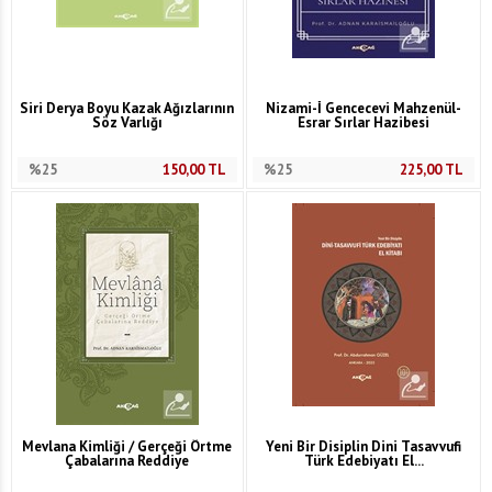
Siri Derya Boyu Kazak Ağızlarının
Nizami-İ Gencecevi Mahzenül-
Söz Varlığı
Esrar Sırlar Hazibesi
%25
150,00
TL
%25
225,00
TL
Mevlana Kimliği / Gerçeği Örtme
Yeni Bir Disiplin Dini Tasavvufi
Çabalarına Reddiye
Türk Edebiyatı El...