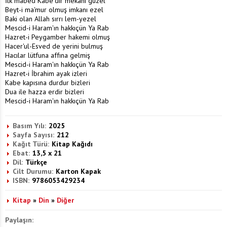
İlk mabed Kabe'dir mekanı güzel
Beyt-i ma'mur olmuş imkanı ezel
Baki olan Allah sırrı lem-yezel
Mescid-i Haram'ın hakkıçün Ya Rab
Hazret-i Peygamber hakemi olmuş
Hacer'ul-Esved de yerini bulmuş
Hacılar lütfuna affına gelmiş
Mescid-i Haram'ın hakkıçün Ya Rab
Hazret-i İbrahim ayak izleri
Kabe kapısına durdur bizleri
Dua ile hazza erdir bizleri
Mescid-i Haram'ın hakkıçün Ya Rab
Basım Yılı:
2025
Sayfa Sayısı:
212
Kağıt Türü:
Kitap Kağıdı
Ebat:
13,5 x 21
Dil:
Türkçe
Cilt Durumu:
Karton Kapak
ISBN:
9786053429234
Kitap
»
Din
»
Diğer
Paylaşın: