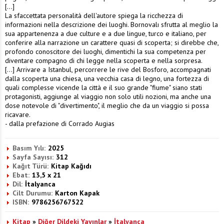
[...]
La sfaccettata personalità dell'autore spiega la ricchezza di
informazioni nella descrizione dei luoghi. Bornovalı sfrutta al meglio la
sua appartenenza a due culture e a due lingue, turco e italiano, per
conferire alla narrazione un carattere quasi di scoperta; si direbbe che,
profondo conoscitore dei luoghi, dimentichi la sua competenza per
diventare compagno di chi legge nella scoperta e nella sorpresa.
[...] Arrivare a Istanbul, percorrere le rive del Bosforo, accompagnati
dalla scoperta una chiesa, una vecchia casa di legno, una fortezza di
quali complesse vicende la città e il suo grande "fiume" siano stati
protagonisti, aggiunge al viaggio non solo utili nozioni, ma anche una
dose notevole di "divertimento", il meglio che da un viaggio si possa
ricavare.
- dalla prefazione di Corrado Augias
Basım Yılı:
2025
Sayfa Sayısı:
312
Kağıt Türü:
Kitap Kağıdı
Ebat:
13,5 x 21
Dil:
İtalyanca
Cilt Durumu:
Karton Kapak
ISBN:
9786256767522
Kitap
»
Diğer Dildeki Yayınlar
»
İtalyanca