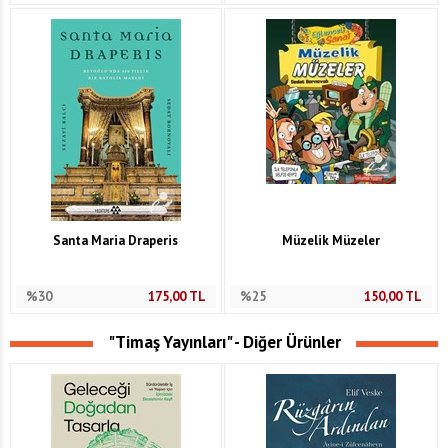
Santa Maria Draperis
Müzelik Müzeler
%30
175,00
TL
%25
150,00
TL
"Timaş Yayınları" - Diğer Ürünler