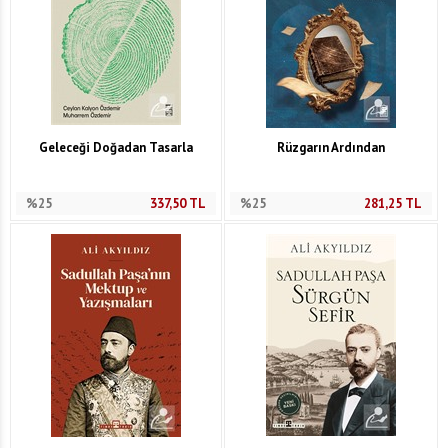
Geleceği Doğadan Tasarla
Rüzgarın Ardından
%25
337,50
TL
%25
281,25
TL