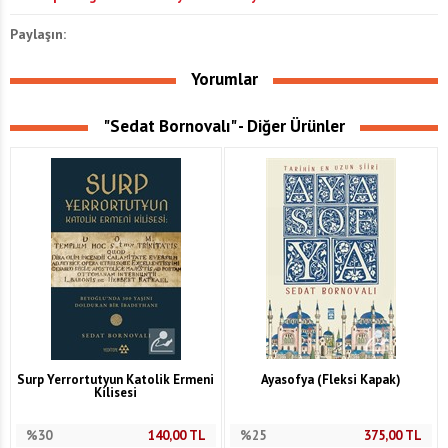
Paylaşın:
Yorumlar
"Sedat Bornovalı" - Diğer Ürünler
Surp Yerrortutyun Katolik Ermeni
Ayasofya (Fleksi Kapak)
Kilisesi
%30
140,00
TL
%25
375,00
TL