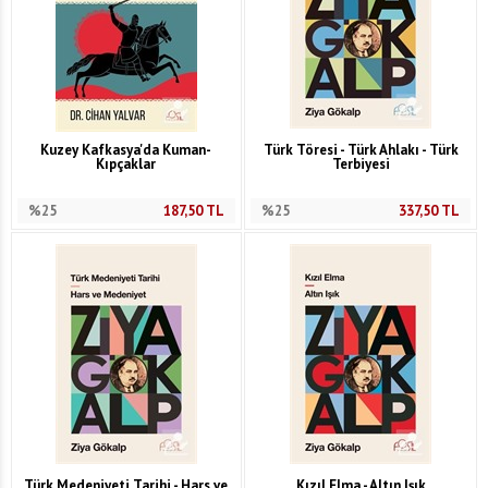
Kuzey Kafkasya'da Kuman-
Türk Töresi - Türk Ahlakı - Türk
Kıpçaklar
Terbiyesi
%25
187,50
TL
%25
337,50
TL
Türk Medeniyeti Tarihi - Hars ve
Kızıl Elma - Altın Işık