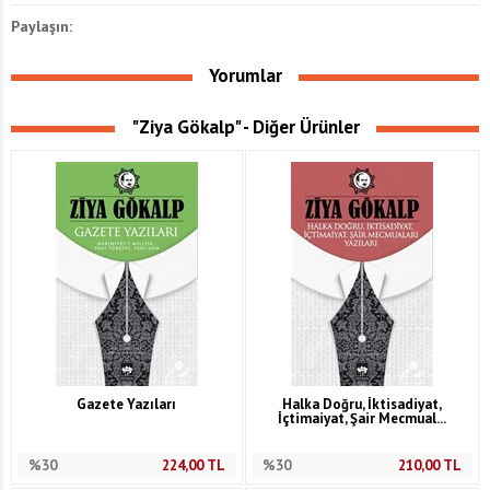
Paylaşın:
Yorumlar
"Ziya Gökalp" - Diğer Ürünler
Gazete Yazıları
Halka Doğru, İktisadiyat,
İçtimaiyat, Şair Mecmual...
%30
224,00
TL
%30
210,00
TL