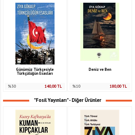
Günümüz Türkçesiyle
Deniz ve Ben
Türkçülüğün Esasları
%30
140,00
TL
%10
180,00
TL
"Fosil Yayınları" - Diğer Ürünler