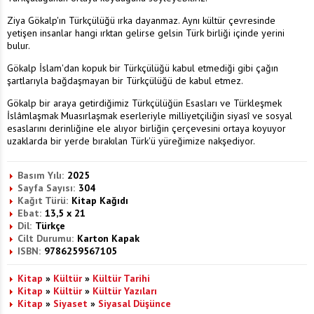
Ziya Gökalp'ın Türkçülüğü ırka dayanmaz. Aynı kültür çevresinde
yetişen insanlar hangi ırktan gelirse gelsin Türk birliği içinde yerini
bulur.
Gökalp İslam'dan kopuk bir Türkçülüğü kabul etmediği gibi çağın
şartlarıyla bağdaşmayan bir Türkçülüğü de kabul etmez.
Gökalp bir araya getirdiğimiz Türkçülüğün Esasları ve Türkleşmek
İslâmlaşmak Muasırlaşmak eserleriyle milliyetçiliğin siyasî ve sosyal
esaslarını derinliğine ele alıyor birliğin çerçevesini ortaya koyuyor
uzaklarda bir yerde bırakılan Türk'ü yüreğimize nakşediyor.
Basım Yılı:
2025
Sayfa Sayısı:
304
Kağıt Türü:
Kitap Kağıdı
Ebat:
13,5 x 21
Dil:
Türkçe
Cilt Durumu:
Karton Kapak
ISBN:
9786259567105
Kitap
»
Kültür
»
Kültür Tarihi
Kitap
»
Kültür
»
Kültür Yazıları
Kitap
»
Siyaset
»
Siyasal Düşünce