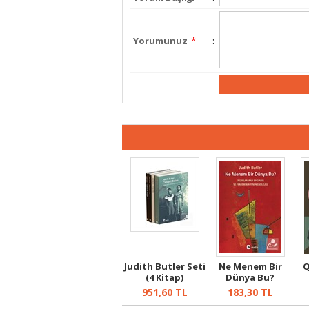
Yorumunuz
*
:
Judith Butler Seti
Ne Menem Bir
Q
(4 Kitap)
Dünya Bu?
951,60
TL
183,30
TL