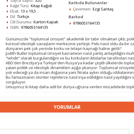
Sayfa Sayısı:
320
Katkıda Bulunanlar
Kağıt Türü:
Kitap Kağıdı
Çevirmen:
Ezgi Sarıtaş
Ebat:
13 x 19,5
Dil:
Türkçe
Barkod
Cilt Durumu:
Karton Kapak
9786053164135
ISBN:
9786053164135
Günümüzde "toplumsal cinsiyet" akademik bir tabir olmaktan çıktı; poli
küresel ideolojik savaşların merkezine yerleşti. Peki nasıl oldu da bir 
dünyanın pek çok yerinde korku ve telaşın kaynağı haline geldi?
Judith Butler toplumsal cinsiyet kavramının nasıl yanlış anlaşıldığını mu
"tehdit" olarak kurgulandığını ve bu korkuların iktidarlar tarafından nası
ABD'den Brezilya'ya Türkiye'den Rusya'ya kadar çeşitli ülkelerde toplum
yatan politik ve ideolojik dinamikleri açığa çıkarıyor. Toplumsal cinsiyet
yok edeceği ya da insan doğasına yani fıtrata aykırı olduğu iddiaların
Bu fantazmanın otoriter rejimlerce nasıl inşa edildiğini nasıl yayıldığın
sorguluyor.
Umuyoruz ki kitap daha adil bir dünya uğruna verilen mücadelede toplum
YORUMLAR