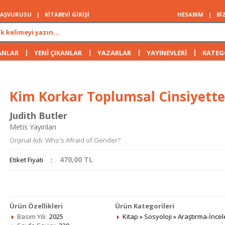
 BAŞVURUSU
|
KİTABEVİ GİRİŞİ
HESABIM
|
Bİ
|
|
|
|
ANLAR
YENİ ÇIKANLAR
YAZARLAR
YAYINEVLERİ
KATEG
Kim Korkar Toplumsal Cinsiyett
Judith Butler
Metis Yayınları
Orijinal Adı: Who's Afraid of Gender?
470,00
TL
Etiket Fiyatı
:
Ürün Özellikleri
Ürün Kategorileri
Basım Yılı:
2025
Kitap
»
Sosyoloji
»
Araştırma-İnce