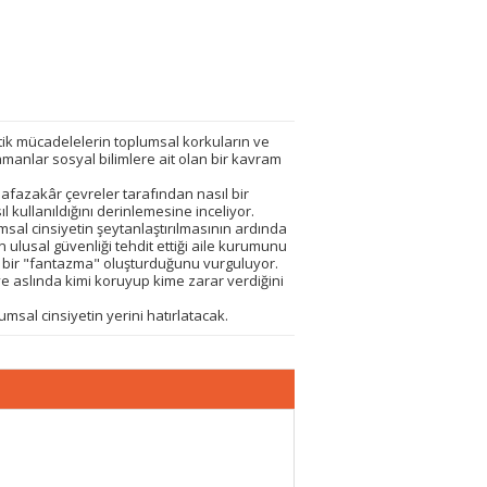
tik mücadelelerin toplumsal korkuların ve
zamanlar sosyal bilimlere ait olan bir kavram
hafazakâr çevreler tarafından nasıl bir
l kullanıldığını derinlemesine inceliyor.
sal cinsiyetin şeytanlaştırılmasının ardında
in ulusal güvenliği tehdit ettiği aile kurumunu
ın bir "fantazma" oluşturduğunu vurguluyor.
ı ve aslında kimi koruyup kime zarar verdiğini
sal cinsiyetin yerini hatırlatacak.