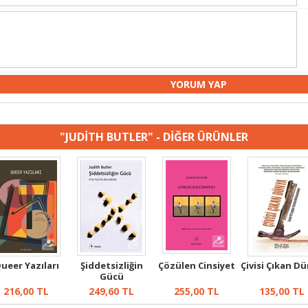
"JUDİTH BUTLER" - DİĞER ÜRÜNLER
ueer Yazıları
Şiddetsizliğin
Çözülen Cinsiyet
Çivisi Çıkan D
Gücü
216,00
TL
249,60
TL
255,00
TL
135,00
TL