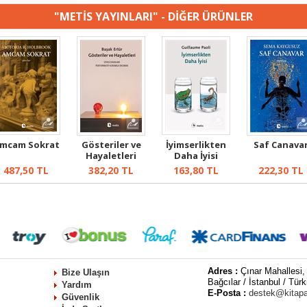
"METİS YAYINLARI" - DİĞER ÜRÜNLER
mcam Sokrat
Gösteriler ve
İyimserlikten
Saf Canava
Hayaletleri
Daha İyisi
487,50
TL
382,20
TL
163,80
TL
222,30
TL
Adres :
Çınar Mahallesi,
Bize Ulaşın
Bağcılar / İstanbul / Türk
Yardım
E-Posta :
destek@kitap
Güvenlik