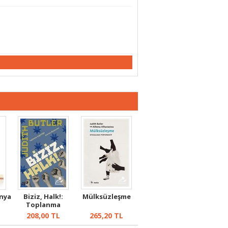
ünya
Biziz, Halk!:
Mülksüzleşme
Toplanma
Özgürlüğü
208,00
TL
265,20
TL
Üzerine...