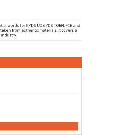
ential words for KPDS ÜDS YDS TOEFL FCE and
aken from authentic materials. It covers a
 industry.