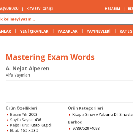
 BAŞVURUSU
|
KİTABEVİ GİRİŞİ
HESABIM
|
Bİ
|
|
|
|
ANLAR
YENİ ÇIKANLAR
YAZARLAR
YAYINEVLERİ
KATEG
Mastering Exam Words
A. Nejat Alperen
Alfa Yayınları
Ürün Özellikleri
Ürün Kategorileri
Basım Yılı:
2003
Kitap
»
Sınav
»
Yabancı Dil Sınavla
Sayfa Sayısı:
436
Barkod
Kağıt Türü:
Kitap Kağıdı
9789752974098
Ebat:
16,5 x 23,5