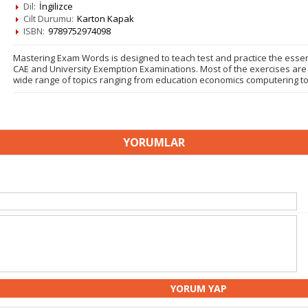
Dil:
İngilizce
Cilt Durumu:
Karton Kapak
ISBN:
9789752974098
Mastering Exam Words is designed to teach test and practice the ess
CAE and University Exemption Examinations. Most of the exercises are t
wide range of topics ranging from education economics computering to
YORUMLAR