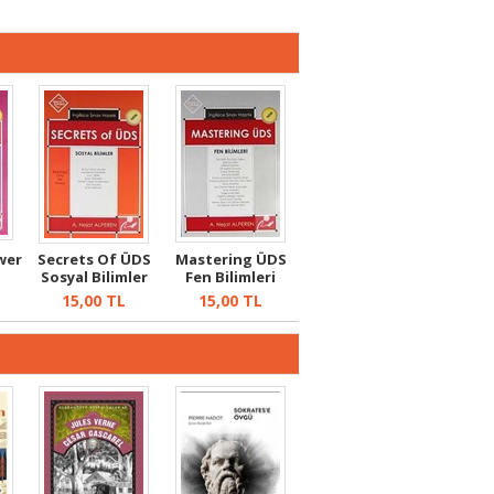
wer
Secrets Of ÜDS
Mastering ÜDS
Sosyal Bilimler
Fen Bilimleri
(Başlangı...
15,00
TL
15,00
TL