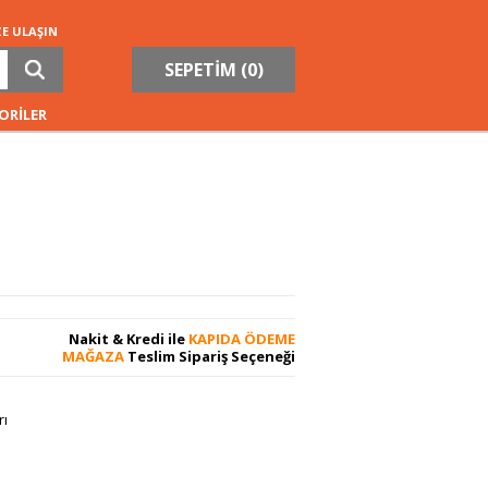
ZE ULAŞIN
SEPETİM (
0
)
ORİLER
Nakit & Kredi ile
KAPIDA ÖDEME
MAĞAZA
Teslim Sipariş Seçeneği
rı