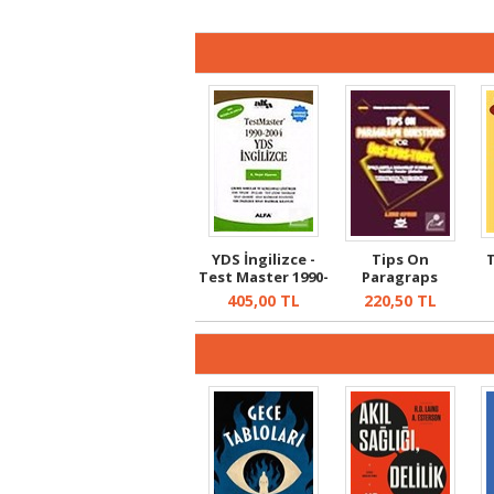
YDS İngilizce -
Tips On
T
Test Master 1990-
Paragraps
2004
Questıons
405,00
TL
220,50
TL