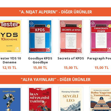
"A. NEJAT ALPEREN" - DİĞER ÜRÜNLER
ester YDS 10
Goodbye KPDS
Secrets of KPDS
Paragraph Po
Deneme
Goodbye
12,15
TL
15,00
TL
15,00
TL
15,00
TL
"ALFA YAYINLARI" - DİĞER ÜRÜNLER