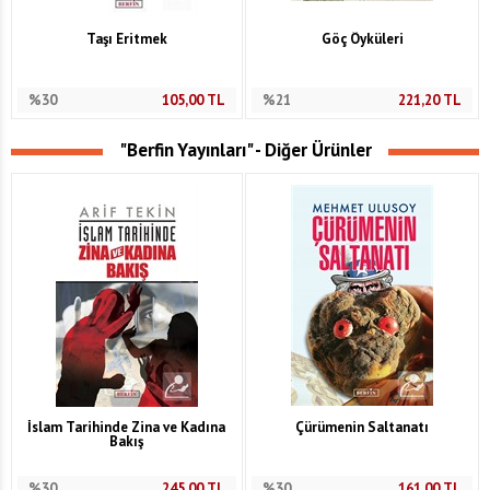
Taşı Eritmek
Göç Öyküleri
%30
105,00
TL
%21
221,20
TL
"Berfin Yayınları" - Diğer Ürünler
İslam Tarihinde Zina ve Kadına
Çürümenin Saltanatı
Bakış
%30
245,00
TL
%30
161,00
TL