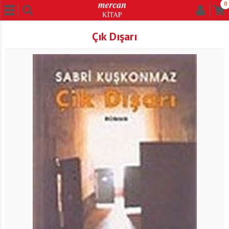
0
Çık Dışarı