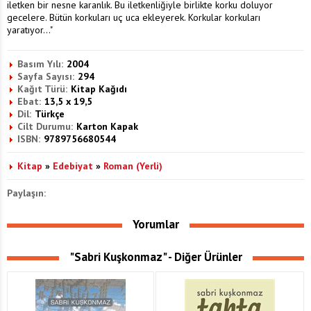
iletken bir nesne karanlık. Bu iletkenliğiyle birlikte korku doluyor
gecelere. Bütün korkuları uç uca ekleyerek. Korkular korkuları
yaratıyor..."
Basım Yılı:
2004
Sayfa Sayısı:
294
Kağıt Türü:
Kitap Kağıdı
Ebat:
13,5 x 19,5
Dil:
Türkçe
Cilt Durumu:
Karton Kapak
ISBN:
9789756680544
Kitap
»
Edebiyat
»
Roman (Yerli)
Paylaşın:
Yorumlar
"Sabri Kuşkonmaz" - Diğer Ürünler