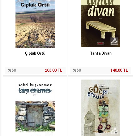
Çıplak Örtü
Tahta Divan
%30
105,00
TL
%30
140,00
TL