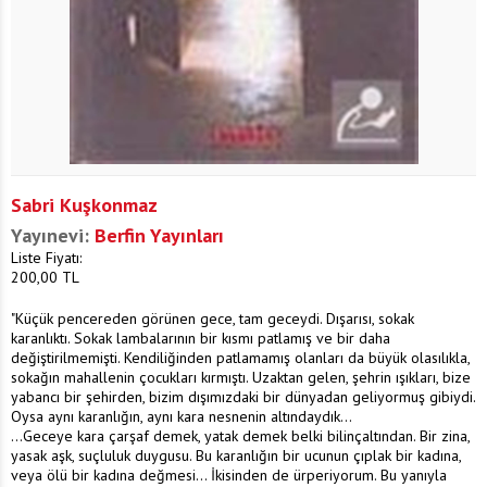
Sabri Kuşkonmaz
Yayınevi:
Berfin Yayınları
Liste Fiyatı:
200,00
TL
"Küçük pencereden görünen gece, tam geceydi. Dışarısı, sokak
karanlıktı. Sokak lambalarının bir kısmı patlamış ve bir daha
değiştirilmemişti. Kendiliğinden patlamamış olanları da büyük olasılıkla,
sokağın mahallenin çocukları kırmıştı. Uzaktan gelen, şehrin ışıkları, bize
yabancı bir şehirden, bizim dışımızdaki bir dünyadan geliyormuş gibiydi.
Oysa aynı karanlığın, aynı kara nesnenin altındaydık...
...Geceye kara çarşaf demek, yatak demek belki bilinçaltından. Bir zina,
yasak aşk, suçluluk duygusu. Bu karanlığın bir ucunun çıplak bir kadına,
veya ölü bir kadına değmesi... İkisinden de ürperiyorum. Bu yanıyla