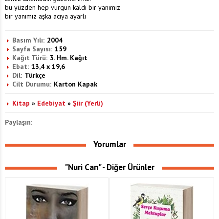
bu yüzden hep vurgun kaldı bir yanımız
bir yanımız aşka acıya ayarlı
Basım Yılı:
2004
Sayfa Sayısı:
159
Kağıt Türü:
3. Hm. Kağıt
Ebat:
13,4 x 19,6
Dil:
Türkçe
Cilt Durumu:
Karton Kapak
Kitap
»
Edebiyat
»
Şiir (Yerli)
Paylaşın:
Yorumlar
"Nuri Can" - Diğer Ürünler