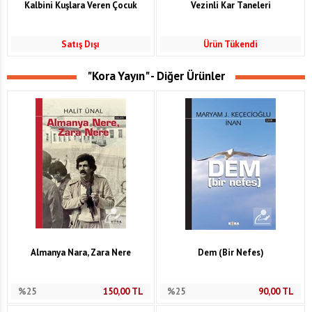
Kalbini Kuşlara Veren Çocuk
Vezinli Kar Taneleri
Satış Dışı
Ürün Tükendi
"Kora Yayın" - Diğer Ürünler
Almanya Nara, Zara Nere
Dem (Bir Nefes)
%25
150,00
TL
%25
90,00
TL