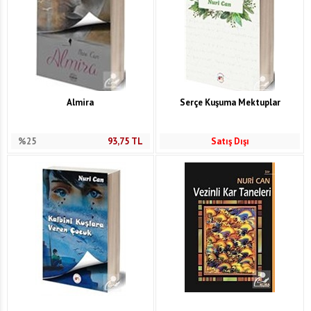
Almira
Serçe Kuşuma Mektuplar
%25
93,75
TL
Satış Dışı